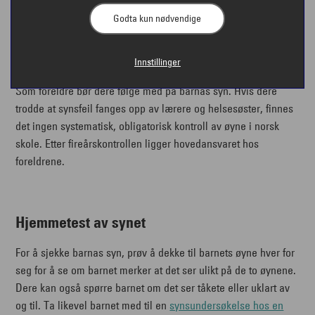
skoleundervisning med synsfeil. Ta også de yngste
Godta kun nødvendige
med til synsundersøkelse for å oppdage eventuell
langsynthet eller nærsynthet.
Innstillinger
Som foreldre bør dere følge med på barnas syn. Hvis dere
trodde at synsfeil fanges opp av lærere og helsesøster, finnes
det ingen systematisk, obligatorisk kontroll av øyne i norsk
skole. Etter fireårskontrollen ligger hovedansvaret hos
foreldrene.
Hjemmetest av synet
For å sjekke barnas syn, prøv å dekke til barnets øyne hver for
seg for å se om barnet merker at det ser ulikt på de to øynene.
Dere kan også spørre barnet om det ser tåkete eller uklart av
og til. Ta likevel barnet med til en
synsundersøkelse hos en