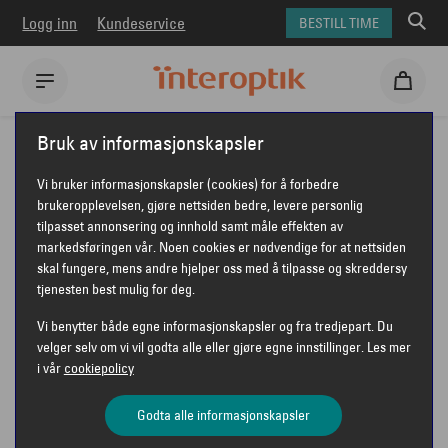
Logg inn
Kundeservice
BESTILL TIME
Interoptik
Øyehelse
Barn og syn
Bruk av informasjonskapsler
Seks tegn på at barnet ditt er nærsynt
Vi bruker informasjonskapsler (cookies) for å forbedre
brukeropplevelsen, gjøre nettsiden bedre, levere personlig
SEKS TEGN PÅ AT
tilpasset annonsering og innhold samt måle effekten av
markedsføringen vår. Noen cookies er nødvendige for at nettsiden
BARNET DITT ER
skal fungere, mens andre hjelper oss med å tilpasse og skreddersy
tjenesten best mulig for deg.
NÆRSYNT
Vi benytter både egne informasjonskapsler og fra tredjepart. Du
velger selv om vi vil godta alle eller gjøre egne innstillinger. Les mer
i vår
cookiepolicy
Godta alle informasjonskapsler
Barn kan falle utenfor både sosialt og i