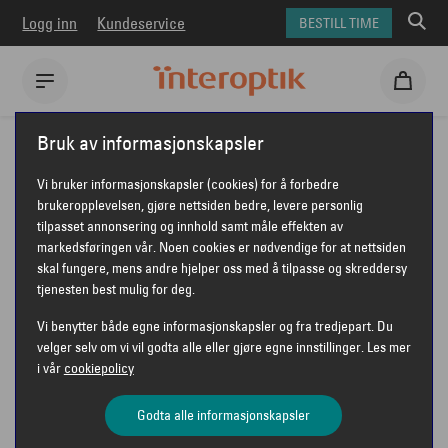
Logg inn
Kundeservice
BESTILL TIME
Interoptik
Merker
Oakley
Historien bak solbrillene fra Oakley
Bruk av informasjonskapsler
Vi bruker informasjonskapsler (cookies) for å forbedre
OAKLEY
brukeropplevelsen, gjøre nettsiden bedre, levere personlig
tilpasset annonsering og innhold samt måle effekten av
HISTORIEN BAK
markedsføringen vår. Noen cookies er nødvendige for at nettsiden
skal fungere, mens andre hjelper oss med å tilpasse og skreddersy
SOLBRILLENE FRA
tjenesten best mulig for deg.
OAKLEY
Vi benytter både egne informasjonskapsler og fra tredjepart. Du
velger selv om vi vil godta alle eller gjøre egne innstillinger. Les mer
i vår
cookiepolicy
Godta alle informasjonskapsler