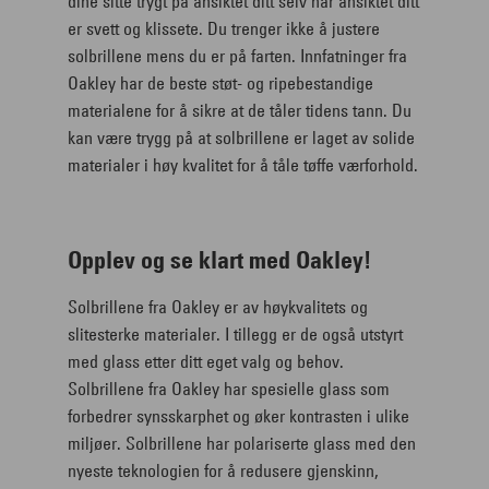
dine sitte trygt på ansiktet ditt selv når ansiktet ditt
er svett og klissete. Du trenger ikke å justere
solbrillene mens du er på farten. Innfatninger fra
Oakley har de beste støt- og ripebestandige
materialene for å sikre at de tåler tidens tann. Du
kan være trygg på at solbrillene er laget av solide
materialer i høy kvalitet for å tåle tøffe værforhold.
Opplev og se klart med Oakley!
Solbrillene fra Oakley er av høykvalitets og
slitesterke materialer. I tillegg er de også utstyrt
med glass etter ditt eget valg og behov.
Solbrillene fra Oakley har spesielle glass som
forbedrer synsskarphet og øker kontrasten i ulike
miljøer. Solbrillene har polariserte glass med den
nyeste teknologien for å redusere gjenskinn,