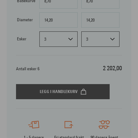
Basekurve
8,70
8,70
Diameter
14,20
14,20
Esker
3
3
2 202,00
Antall esker 6
LEGG I HANDLEKURV
1 - 5 dagers
Fri standard frakt
90 dagers åpent