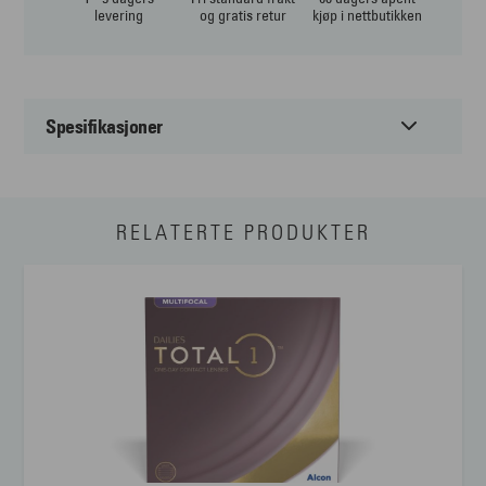
levering
og gratis retur
kjøp i nettbutikken
Spesifikasjoner
Basekurve
8,70
RELATERTE PRODUKTER
Diameter
14,20
Styrke
-10,00 til 6,00
Brukstid
Dagslinser
Linsetype
Multifokale
Vanninnhold
60% vanninnhold