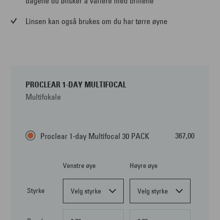
dagene du ønsker å variere med brillene
Linsen kan også brukes om du har tørre øyne
PROCLEAR 1-DAY MULTIFOCAL
Multifokale
367,00
Proclear 1-day Multifocal 30 PACK
Venstre øye
Høyre øye
Styrke
Velg styrke
Velg styrke