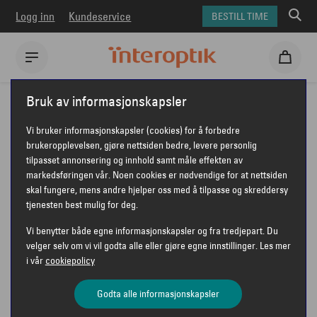
Logg inn
Kundeservice
BESTILL TIME
Interoptik
Kontaktlinser
Proclear kontaktlinser
Bruk av informasjonskapsler
Proclear 1-day Multifocal
Vi bruker informasjonskapsler (cookies) for å forbedre
PROCLEAR 1-DAY MULTIFOCAL
brukeropplevelsen, gjøre nettsiden bedre, levere personlig
tilpasset annonsering og innhold samt måle effekten av
markedsføringen vår. Noen cookies er nødvendige for at nettsiden
skal fungere, mens andre hjelper oss med å tilpasse og skreddersy
PROCLEAR
tjenesten best mulig for deg.
Vi benytter både egne informasjonskapsler og fra tredjepart. Du
velger selv om vi vil godta alle eller gjøre egne innstillinger. Les mer
i vår
cookiepolicy
Godta alle informasjonskapsler