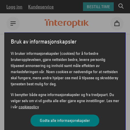
Logg inn
Kundeservice
BESTILL TIME
Interoptik
Forberedelser
12257
Bruk av informasjonskapsler
Vi bruker informasjonskapsler (cookies) for å forbedre
FORBEREDELSE FØR
brukeropplevelsen, gjøre nettsiden bedre, levere personlig
tilpasset annonsering og innhold samt måle effekten av
TIME HOS OPTIKER
markedsføringen vår. Noen cookies er nødvendige for at nettsiden
skal fungere, mens andre hjelper oss med å tilpasse og skreddersy
tjenesten best mulig for deg.
Vi benytter både egne informasjonskapsler og fra tredjepart. Du
velger selv om vi vil godta alle eller gjøre egne innstillinger. Les mer
Kjære kunde!
i vår
cookiepolicy
Du har snart time hos din optiker hos Interoptik
Godta alle informasjonskapsler
Rælingen.