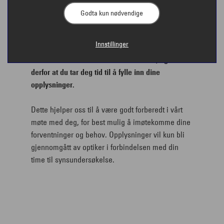
Godta kun nødvendige
Innstillinger
Vi forbereder oss i forkant av timen din, og ønsker
derfor at du tar deg tid til å fylle inn dine
opplysninger.
Dette hjelper oss til å være godt forberedt i vårt
møte med deg, for best mulig å imøtekomme dine
forventninger og behov. Opplysninger vil kun bli
gjennomgått av optiker i forbindelsen med din
time til synsundersøkelse.