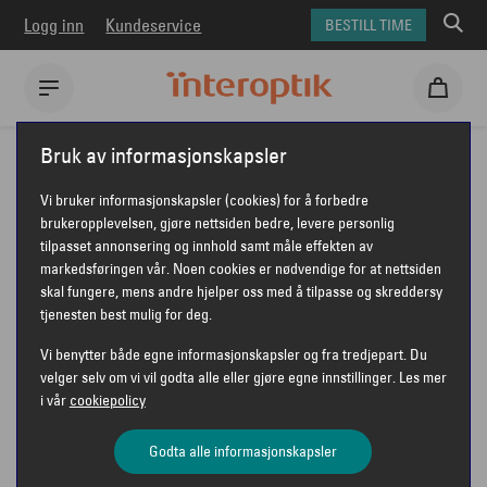
Logg inn
Kundeservice
BESTILL TIME
Interoptik
Forberedelser
12202
Bruk av informasjonskapsler
Vi bruker informasjonskapsler (cookies) for å forbedre
FORBEREDELSE FØR
brukeropplevelsen, gjøre nettsiden bedre, levere personlig
tilpasset annonsering og innhold samt måle effekten av
TIME HOS OPTIKER
markedsføringen vår. Noen cookies er nødvendige for at nettsiden
skal fungere, mens andre hjelper oss med å tilpasse og skreddersy
tjenesten best mulig for deg.
Vi benytter både egne informasjonskapsler og fra tredjepart. Du
velger selv om vi vil godta alle eller gjøre egne innstillinger. Les mer
Kjære kunde!
i vår
cookiepolicy
Du har snart time hos din optiker hos Interoptik
Godta alle informasjonskapsler
Nittedal.