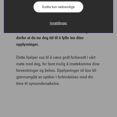
Godta kun nødvendige
Innstillinger
Vi forbereder oss i forkant av timen din, og ønsker
derfor at du tar deg tid til å fylle inn dine
opplysninger.
Dette hjelper oss til å være godt forberedt i vårt
møte med deg, for best mulig å imøtekomme dine
forventninger og behov. Opplysninger vil kun bli
gjennomgått av optiker i forbindelsen med din
time til synsundersøkelse.