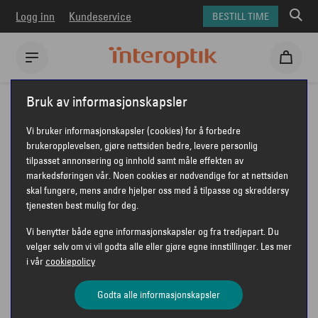
Logg inn
Kundeservice
BESTILL TIME
Interoptik
Forberedelser
12106
Bruk av informasjonskapsler
Vi bruker informasjonskapsler (cookies) for å forbedre
FORBEREDELSE FØR
brukeropplevelsen, gjøre nettsiden bedre, levere personlig
tilpasset annonsering og innhold samt måle effekten av
TIME HOS OPTIKER
markedsføringen vår. Noen cookies er nødvendige for at nettsiden
skal fungere, mens andre hjelper oss med å tilpasse og skreddersy
tjenesten best mulig for deg.
Vi benytter både egne informasjonskapsler og fra tredjepart. Du
velger selv om vi vil godta alle eller gjøre egne innstillinger. Les mer
Kjære kunde!
i vår
cookiepolicy
Du har snart time hos din optiker hos Interoptik
Godta alle informasjonskapsler
Evensen & Rønning Moss.