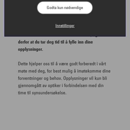
Godta kun nødvendige
Innstillinger
Vi forbereder oss i forkant av timen din, og ønsker
derfor at du tar deg tid til å fylle inn dine
opplysninger.
Dette hjelper oss til å være godt forberedt i vårt
møte med deg, for best mulig å imøtekomme dine
forventninger og behov. Opplysninger vil kun bli
gjennomgått av optiker i forbindelsen med din
time til synsundersøkelse.