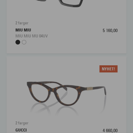
Brillens bredde
122 mm
Lengde stang
140 mm
2 farger
MIU MIU
5 160,00
Bredde glass
53 mm
MIU MIU MU 04UV
Nesebro
16 mm
NYHET!
2 farger
GUCCI
4 660,00