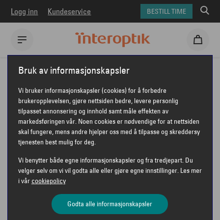
Logg inn
Kundeservice
BESTILL TIME
Interoptik
Briller
Unofficial briller
Unofficial UO2219B
Bruk av informasjonskapsler
UNOFFICIAL UO2219B
Vi bruker informasjonskapsler (cookies) for å forbedre
brukeropplevelsen, gjøre nettsiden bedre, levere personlig
tilpasset annonsering og innhold samt måle effekten av
markedsføringen vår. Noen cookies er nødvendige for at nettsiden
UNOFFICIAL
skal fungere, mens andre hjelper oss med å tilpasse og skreddersy
tjenesten best mulig for deg.
Vi benytter både egne informasjonskapsler og fra tredjepart. Du
velger selv om vi vil godta alle eller gjøre egne innstillinger. Les mer
i vår
cookiepolicy
Godta alle informasjonskapsler