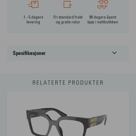
1 - 5 dagers
Fri standard frakt
90 dagers åpent
levering
og gratis retur
kjøp i nettbutikken
Spesifikasjoner
Passer til:
Dame
RELATERTE PRODUKTER
Form:
Cateye
Farge:
Multi
Materiale:
Acetate
Størrelse:
Medium