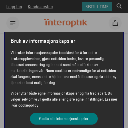
Logg inn
Kundeservice
BESTILL TIME
Interoptik
Briller
Swarovski briller
SWAROVSKI SK2060
Bruk av informasjonskapsler
SWAROVSKI SK2060
Vi bruker informasjonskapsler (cookies) for å forbedre
brukeropplevelsen, gjøre nettsiden bedre, levere personlig
tilpasset annonsering og innhold samt måle effekten av
markedsføringen vår. Noen cookies er nødvendige for at nettsiden
SWAROVSKI
skal fungere, mens andre hjelper oss med å tilpasse og skreddersy
tjenesten best mulig for deg.
Vi benytter både egne informasjonskapsler og fra tredjepart. Du
velger selv om vi vil godta alle eller gjøre egne innstillinger. Les mer
i vår
cookiepolicy
Godta alle informasjonskapsler