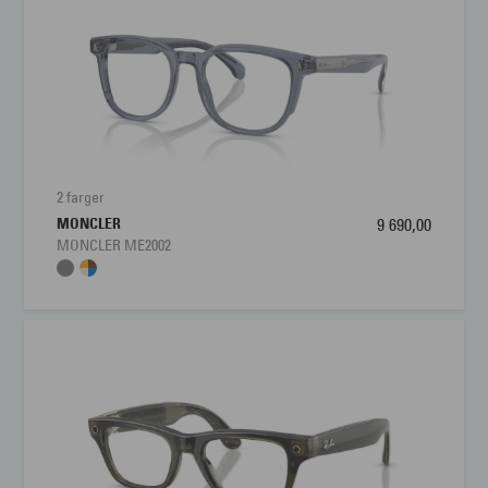
Materiale:
Metal
Størrelse:
Large
Brillens bredde
132 mm
Lengde stang
145 mm
2 farger
MONCLER
9 690,00
Bredde glass
57 mm
MONCLER ME2002
Nesebro
18 mm