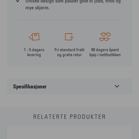
Unisex-design som passer godt til jobb, fritid og
mye skjerm.
1 - 5 dagers
Fri standard frakt
90 dagers åpent
levering
og gratis retur
kjøp i nettbutikken
Spesifikasjoner
Passer til:
Unisex
RELATERTE PRODUKTER
Form:
Firkantet
Farge:
Grå