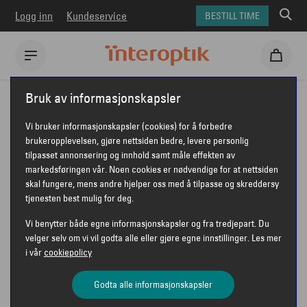
Logg inn
Kundeservice
BESTILL TIME
Interoptik
Briller
Ray-Ban briller
Ray-Ban 0RX7550
Bruk av informasjonskapsler
RAY-BAN 0RX7550
Vi bruker informasjonskapsler (cookies) for å forbedre
brukeropplevelsen, gjøre nettsiden bedre, levere personlig
tilpasset annonsering og innhold samt måle effekten av
markedsføringen vår. Noen cookies er nødvendige for at nettsiden
skal fungere, mens andre hjelper oss med å tilpasse og skreddersy
tjenesten best mulig for deg.
Vi benytter både egne informasjonskapsler og fra tredjepart. Du
velger selv om vi vil godta alle eller gjøre egne innstillinger. Les mer
i vår
cookiepolicy
Godta alle informasjonskapsler