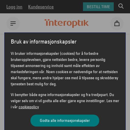
Logg inn
Kundeservice
BESTILL TIME
Interoptik
Briller
Ralph Lauren briller
RALPH LAUREN RL6255U
Bruk av informasjonskapsler
RALPH LAUREN RL6255U
Vi bruker informasjonskapsler (cookies) for å forbedre
brukeropplevelsen, gjøre nettsiden bedre, levere personlig
tilpasset annonsering og innhold samt måle effekten av
markedsføringen vår. Noen cookies er nødvendige for at nettsiden
RALPH LAUREN
skal fungere, mens andre hjelper oss med å tilpasse og skreddersy
tjenesten best mulig for deg.
Vi benytter både egne informasjonskapsler og fra tredjepart. Du
velger selv om vi vil godta alle eller gjøre egne innstillinger. Les mer
i vår
cookiepolicy
Godta alle informasjonskapsler