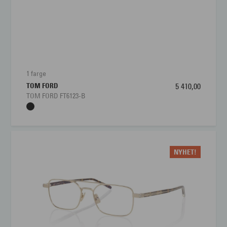
Størrelse:
Large
Brillens bredde
129 mm
Lengde stang
145 mm
1 farge
TOM FORD
5 410,00
Bredde glass
56 mm
TOM FORD FT6123-B
Nesebro
17 mm
NYHET!