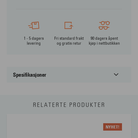
1 - 5 dagers
Fri standard frakt
90 dagers åpent
levering
og gratis retur
kjøp i nettbutikken
Spesifikasjoner
Passer til:
Herre
RELATERTE PRODUKTER
Form:
Firkantet
Farge:
Sort
NYHET!
Materiale:
Propionate