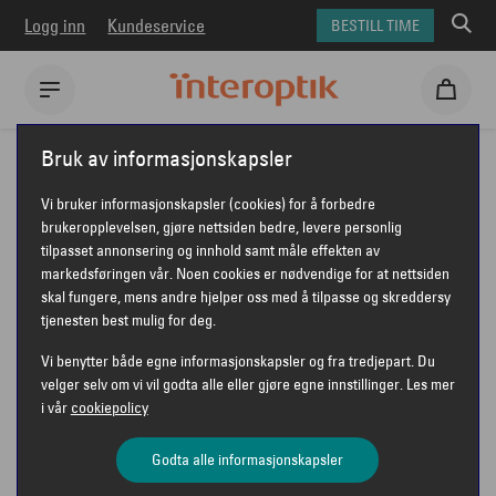
Logg inn
Kundeservice
BESTILL TIME
Interoptik
Briller
Polo Ralph Lauren briller
Bruk av informasjonskapsler
Polo Ralph Lauren PH2290U
Vi bruker informasjonskapsler (cookies) for å forbedre
POLO RALPH LAUREN PH2290U
brukeropplevelsen, gjøre nettsiden bedre, levere personlig
tilpasset annonsering og innhold samt måle effekten av
markedsføringen vår. Noen cookies er nødvendige for at nettsiden
skal fungere, mens andre hjelper oss med å tilpasse og skreddersy
POLO RALPH LAUREN
tjenesten best mulig for deg.
Vi benytter både egne informasjonskapsler og fra tredjepart. Du
velger selv om vi vil godta alle eller gjøre egne innstillinger. Les mer
i vår
cookiepolicy
Godta alle informasjonskapsler