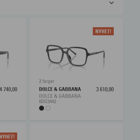
e merker. Våre dyktige optikere og brillestylister
progressive briller
er det riktige for deg?
NYHET!
elig i våre butikker.
nærmeste Interoptik-butikk
slik at du kan være trygg
2 farger
4 740,00
DOLCE & GABBANA
3 610,00
DOLCE & GABBANA
0DG3442
NYHET!