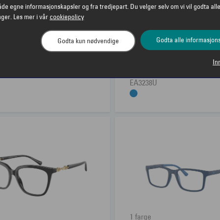
åde egne informasjonskapsler og fra tredjepart. Du velger selv om vi vil godta alle
nger. Les mer i vår
cookiepolicy
Godta alle informasjon
Godta kun nødvendige
1 farge
In
IO ARMANI
2 680,00
EMPORIO ARMANI
IO ARMANI EA3233
EMPORIO ARMANI
EA3238U
1 farge