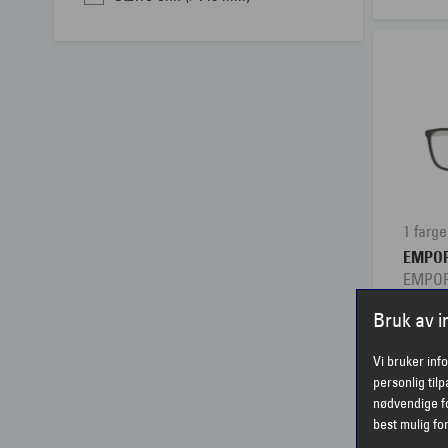
1 farge
EMPOR
EMPOR
Bruk av 
Vi bruker inf
personlig til
nødvendige fo
best mulig fo