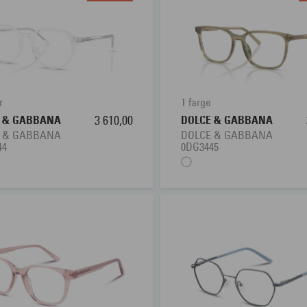
r
1 farge
E & GABBANA
3 610,00
DOLCE & GABBANA
E & GABBANA
DOLCE & GABBANA
44
0DG3445