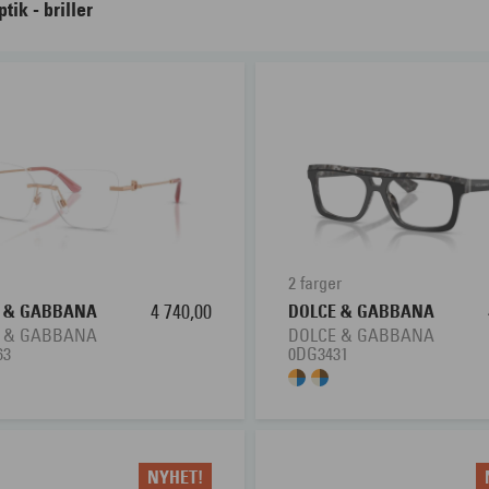
ptik - briller
briller
teroptik finner du et stort utvalg
av høy kvalitet fra kjent
r deg å finne de beste brillene for akkurat dine behov. Kanskje
ses et representativt utvalg av våre innfatninger som er tilgjeng
ende pris på brillene er angitt uten glass. Briller bestilles i din
du får riktige glass og med korrekt styrke i glassene dine.
2 farger
E & GABBANA
4 740,00
DOLCE & GABBANA
E & GABBANA
DOLCE & GABBANA
63
0DG3431
NYHET!