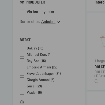
Intero
461 PRODUKTER
Vis bare nyheter
Hos In
hjelpe
Sorter etter
Anbefalt
Her vi
Veiled
MERKE
på at 
Oakley (16)
Michael Kors (4)
Ray-Ban (45)
1 farge
DOLC
Emporio Armani (29)
DOLC
Fleye Copenhagen (21)
0DG13
Giorgio Armani (6)
Gucci (23)
Prada (16)
Vis