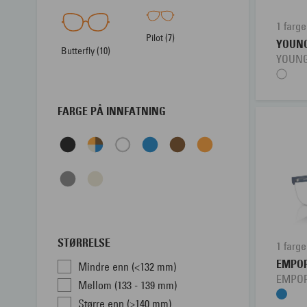
1 farge
Pilot (7)
YOUN
Butterfly (10)
YOUNG
FARGE PÅ INNFATNING
STØRRELSE
1 farge
EMPOR
Mindre enn (<132 mm)
EMPOR
Mellom (133 - 139 mm)
Større enn (>140 mm)