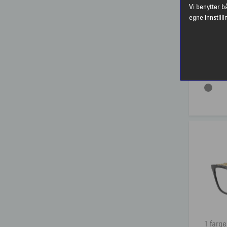
Vi benytter b
egne innstilli
1 farge
EMPOR
EMPOR
1 farge