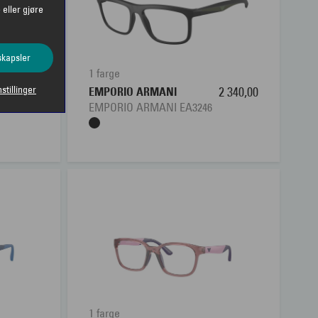
 eller gjøre
skapsler
1 farge
nstillinger
2 500,00
EMPORIO ARMANI
2 340,00
EMPORIO ARMANI EA3246
1 farge