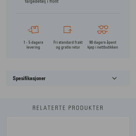
fargedetalj i front
1 - 5 dagers
Fri standard frakt
90 dagers åpent
levering
og gratis retur
kjøp i nettbutikken
Spesifikasjoner
Passer til:
Unisex
RELATERTE PRODUKTER
Form:
Cateye
Farge:
Blå