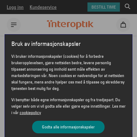
Logg inn
Kundeservice
BESTILL TIME
Interoptik
Briller
Ørgreen briller
ØRGREEN CELESTIAL
Bruk av informasjonskapsler
ØRGREEN CELESTIAL
Vi bruker informasjonskapsler (cookies) for å forbedre
brukeropplevelsen, gjøre nettsiden bedre, levere personlig
tilpasset annonsering og innhold samt måle effekten av
markedsføringen vår. Noen cookies er nødvendige for at nettsiden
ØRGREEN
skal fungere, mens andre hjelper oss med å tilpasse og skreddersy
tjenesten best mulig for deg.
Vi benytter både egne informasjonskapsler og fra tredjepart. Du
velger selv om vi vil godta alle eller gjøre egne innstillinger. Les mer
i vår
cookiepolicy
Godta alle informasjonskapsler