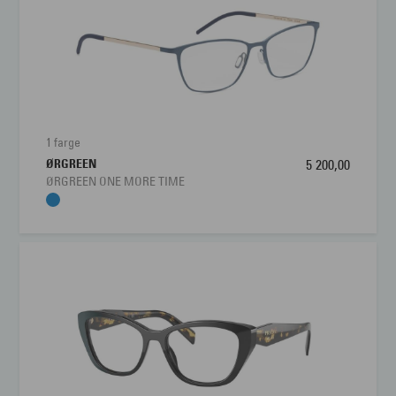
Materiale:
Titan
Størrelse:
Medium
Brillens bredde
122 mm
Lengde stang
135 mm
1 farge
ØRGREEN
5 200,00
Bredde glass
54 mm
ØRGREEN ONE MORE TIME
Nesebro
14 mm