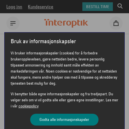
Logg inn
Kundeservice
BESTILL TIME
Interoptik
Briller
Jean Paul briller
JEAN PAUL JP523
Bruk av informasjonskapsler
JEAN PAUL JP523
Vi bruker informasjonskapsler (cookies) for å forbedre
brukeropplevelsen, gjøre nettsiden bedre, levere personlig
tilpasset annonsering og innhold samt måle effekten av
markedsføringen vår. Noen cookies er nødvendige for at nettsiden
JEAN PAUL
skal fungere, mens andre hjelper oss med å tilpasse og skreddersy
tjenesten best mulig for deg.
Vi benytter både egne informasjonskapsler og fra tredjepart. Du
velger selv om vi vil godta alle eller gjøre egne innstillinger. Les mer
i vår
cookiepolicy
Godta alle informasjonskapsler