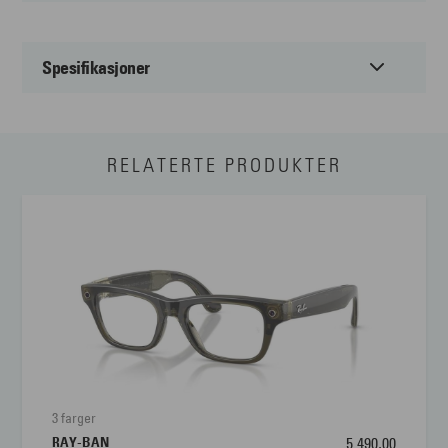
Spesifikasjoner
Passer til:
Unisex
RELATERTE PRODUKTER
Form:
Firkantet
Farge:
Sort
Materiale:
Metal
Størrelse:
Large
Brillens bredde
131 mm
Lengde stang
145 mm
3 farger
RAY-BAN
5 490,00
Bredde glass
56 mm