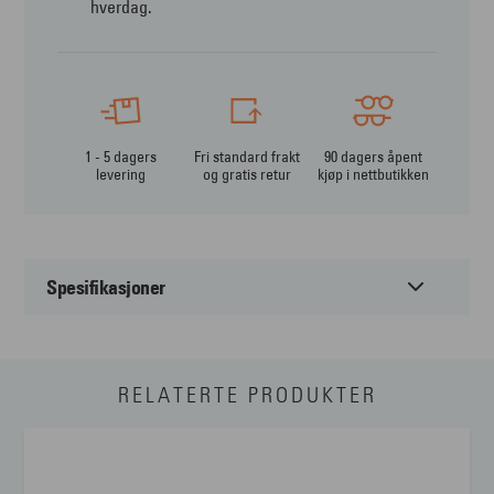
hverdag.
1 - 5 dagers
Fri standard frakt
90 dagers åpent
levering
og gratis retur
kjøp i nettbutikken
Spesifikasjoner
Passer til:
Barn
RELATERTE PRODUKTER
Form:
Firkantet
Farge:
Annet