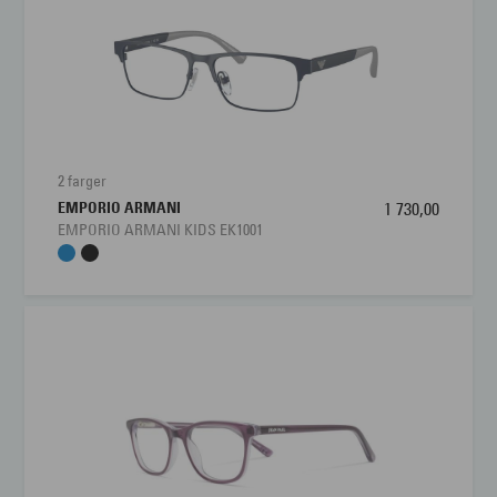
Materiale:
Propionate
Størrelse:
Liten
Brillens bredde
110 mm
Lengde stang
130 mm
2 farger
EMPORIO ARMANI
1 730,00
Bredde glass
47 mm
EMPORIO ARMANI KIDS EK1001
Nesebro
16 mm