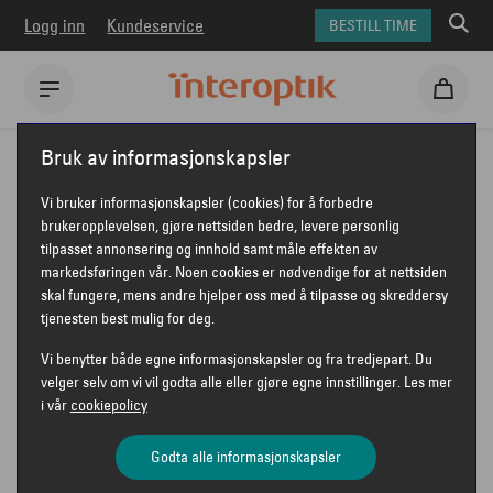
Logg inn
Kundeservice
BESTILL TIME
Interoptik
Briller
Emporio Armani briller
Bruk av informasjonskapsler
Emporio Armani Kids EK3008U
Vi bruker informasjonskapsler (cookies) for å forbedre
EMPORIO ARMANI KIDS EK3008U
brukeropplevelsen, gjøre nettsiden bedre, levere personlig
tilpasset annonsering og innhold samt måle effekten av
markedsføringen vår. Noen cookies er nødvendige for at nettsiden
skal fungere, mens andre hjelper oss med å tilpasse og skreddersy
tjenesten best mulig for deg.
Vi benytter både egne informasjonskapsler og fra tredjepart. Du
velger selv om vi vil godta alle eller gjøre egne innstillinger. Les mer
i vår
cookiepolicy
Godta alle informasjonskapsler