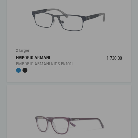
Materiale:
Propionate
Størrelse:
Liten
Brillens bredde
110 mm
Lengde stang
130 mm
2 farger
EMPORIO ARMANI
1 730,00
Bredde glass
47 mm
EMPORIO ARMANI KIDS EK1001
Nesebro
16 mm