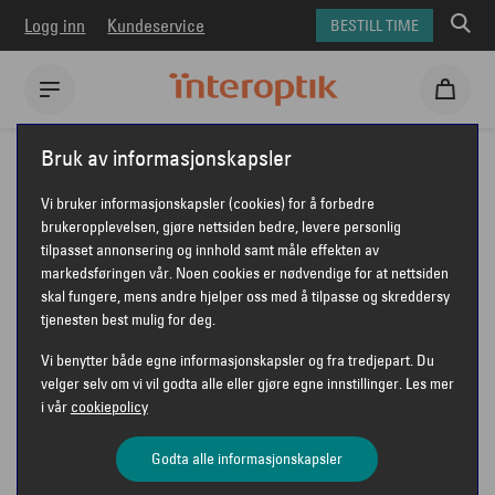
Logg inn
Kundeservice
BESTILL TIME
Interoptik
Briller
Emporio Armani briller
Bruk av informasjonskapsler
Emporio Armani Kids EK3008U
Vi bruker informasjonskapsler (cookies) for å forbedre
EMPORIO ARMANI KIDS EK3008U
brukeropplevelsen, gjøre nettsiden bedre, levere personlig
tilpasset annonsering og innhold samt måle effekten av
markedsføringen vår. Noen cookies er nødvendige for at nettsiden
skal fungere, mens andre hjelper oss med å tilpasse og skreddersy
tjenesten best mulig for deg.
Vi benytter både egne informasjonskapsler og fra tredjepart. Du
velger selv om vi vil godta alle eller gjøre egne innstillinger. Les mer
i vår
cookiepolicy
Godta alle informasjonskapsler