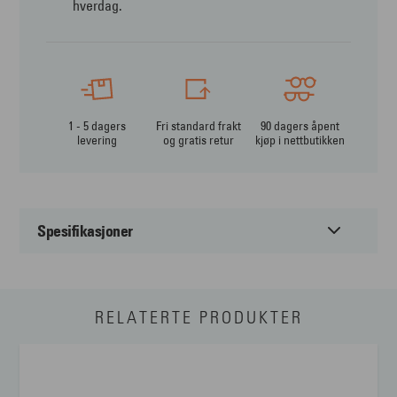
hverdag.
1 - 5 dagers
Fri standard frakt
90 dagers åpent
levering
og gratis retur
kjøp i nettbutikken
Spesifikasjoner
Passer til:
Barn
RELATERTE PRODUKTER
Form:
Firkantet
Farge:
Annet