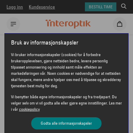
Logg inn
Kundeservice
BESTILL TIME
Interoptik
Briller
Emporio Armani briller
Bruk av informasjonskapsler
Emporio Armani EA1176
Vi bruker informasjonskapsler (cookies) for å forbedre
EMPORIO ARMANI EA1176
brukeropplevelsen, gjøre nettsiden bedre, levere personlig
tilpasset annonsering og innhold samt måle effekten av
markedsføringen vår. Noen cookies er nødvendige for at nettsiden
skal fungere, mens andre hjelper oss med å tilpasse og skreddersy
tjenesten best mulig for deg.
Vi benytter både egne informasjonskapsler og fra tredjepart. Du
velger selv om vi vil godta alle eller gjøre egne innstillinger. Les mer
i vår
cookiepolicy
Godta alle informasjonskapsler