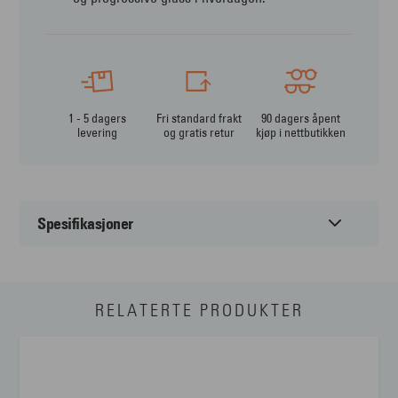
1 - 5 dagers
Fri standard frakt
90 dagers åpent
levering
og gratis retur
kjøp i nettbutikken
Spesifikasjoner
Passer til:
Dame
RELATERTE PRODUKTER
Form:
Rund
Farge:
Gull