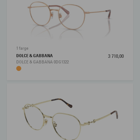
Materiale:
Metal
Størrelse:
Medium
Brillens bredde
122 mm
Lengde stang
140 mm
1 farge
DOLCE & GABBANA
3 710,00
Bredde glass
53 mm
DOLCE & GABBANA 0DG1322
Nesebro
16 mm