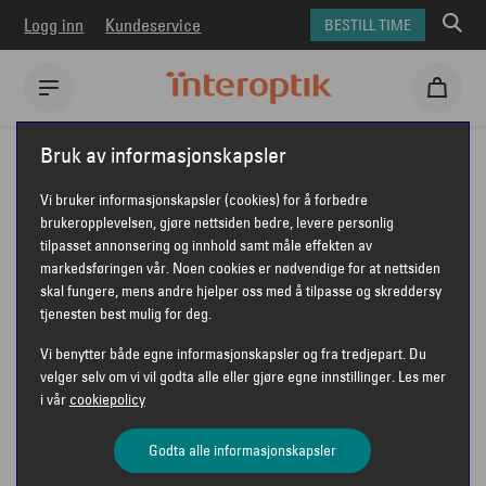
Logg inn
Kundeservice
BESTILL TIME
Interoptik
Briller
Gucci briller
GUCCI GG1336O
Bruk av informasjonskapsler
GUCCI GG1336O
Vi bruker informasjonskapsler (cookies) for å forbedre
brukeropplevelsen, gjøre nettsiden bedre, levere personlig
tilpasset annonsering og innhold samt måle effekten av
markedsføringen vår. Noen cookies er nødvendige for at nettsiden
skal fungere, mens andre hjelper oss med å tilpasse og skreddersy
tjenesten best mulig for deg.
Vi benytter både egne informasjonskapsler og fra tredjepart. Du
velger selv om vi vil godta alle eller gjøre egne innstillinger. Les mer
i vår
cookiepolicy
Godta alle informasjonskapsler