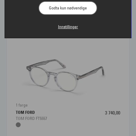
Godta kun nødvendige
Briller til herre | Interoptik
Innstillinger
Interoptik har et stort utvalg av briller til herre slik at
vi kan finne den innfatningen som passer til deg og
din livsstil. Brillen skal sitte godt på, være behagelig
å bruke og samtidig gi deg klart syn i alle
situasjoner. Har du tenkt på at du bør ha ulike briller
til ulik bruk? Det er lurt å ha flere briller, som en
robust herrebrille til hverdags og en mer klassisk til
dress. For mange menn er brillen et viktig tilbehør på
linje med belter, klokker og sko.
1 farge
TOM FORD
3 740,00
TOM FORD FT5557