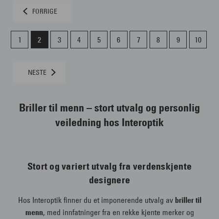
FORRIGE
1
2
3
4
5
6
7
8
9
10
NESTE
Briller til menn – stort utvalg og personlig
veiledning hos Interoptik
Stort og variert utvalg fra verdenskjente
designere
Hos Interoptik finner du et imponerende utvalg av
briller til
menn
, med innfatninger fra en rekke kjente merker og