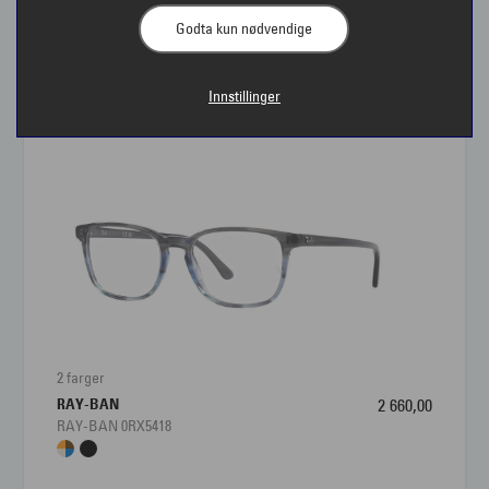
Godta kun nødvendige
Briller til dame | Interoptik
Innstillinger
Interoptik har et stort utvalg av briller til damer fra
kjente merkevarer og merker som ikke alle andre
har. Variasjonen i både fasonger og farger på
damebriller er stor, og du kan velge innfatninger fra
klassiske favoritter til det siste nye som følger
trendene. For damer er briller en viktig del av
personligheten og derfor er det fint å ha briller til
ulike anledninger. Hos Interoptik får du hjelp av en
brillestylist til å finne brillene som kler og passer deg
2 farger
best. Kom gjerne innom en av våre butikker for en titt
RAY-BAN
2 660,00
– kan hende du får lyst på er enn ett par.
RAY-BAN 0RX5418