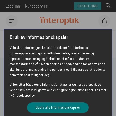
Logg inn
Kundeservice
BESTILL TIME
Interoptik
Briller
Briller for dame
Bruk av informasjonskapsler
BRILLER - DAME
Vi bruker informasjonskapsler (cookies) for å forbedre
brukeropplevelsen, gjøre nettsiden bedre, levere personlig
tilpasset annonsering og innhold samt måle effekten av
markedsføringen vår. Noen cookies er nødvendige for at nettsiden
skal fungere, mens andre hjelper oss med å tilpasse og skreddersy
306 PRODUKTER
tjenesten best mulig for deg.
Vi benytter både egne informasjonskapsler og fra tredjepart. Du
Vis bare nyheter
velger selv om vi vil godta alle eller gjøre egne innstillinger. Les mer
i vår
cookiepolicy
Sorter etter
Anbefalt
VIS FILTER
Godta alle informasjonskapsler