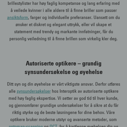
brillestylister har høy faglig kompetanse og lang erfaring med
å veilede kvinner i alle aldere til å finne briller som passer
ansiktsform
, farger og individuelle preferanser. Uansett om du
ønsker et diskret og elegant uttrykk, eller vil skape et
statement med trendy og markante innfatninger, får du
personlig veiledning til å finne brillen som virkelig kler deg.
Autoriserte optikere – grundig
synsundersøkelse og øyehelse
Ditt syn og din øyehelse er vårt viktigste ansvar. Derfor utføres
alle
synsundersøkelser
hos Interoptik av autoriserte optikere
med høy faglig ekspertise. Vi setter av god tid til hver kunde,
og gjennomfører grundige undersøkelser for å sikre at du får
riktig styrke og de beste løsningene for dine behov. Våre
optikere bruker moderne utstyr og avanserte metoder, som
optomap-scanning
og
OCT
, for å kartlegge øyehelsen din og