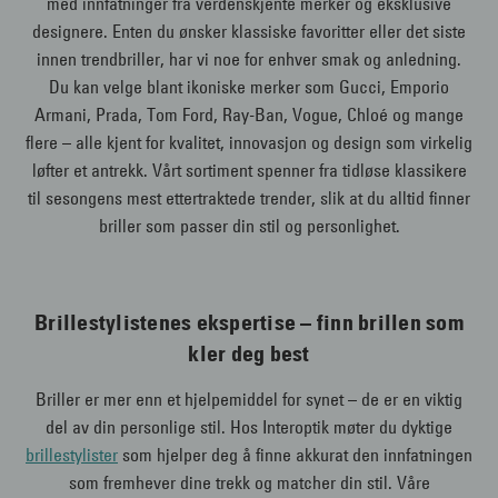
med innfatninger fra verdenskjente merker og eksklusive
designere. Enten du ønsker klassiske favoritter eller det siste
innen trendbriller, har vi noe for enhver smak og anledning.
Du kan velge blant ikoniske merker som Gucci, Emporio
Armani, Prada, Tom Ford, Ray-Ban, Vogue, Chloé og mange
flere – alle kjent for kvalitet, innovasjon og design som virkelig
løfter et antrekk. Vårt sortiment spenner fra tidløse klassikere
til sesongens mest ettertraktede trender, slik at du alltid finner
briller som passer din stil og personlighet.
Brillestylistenes ekspertise – finn brillen som
kler deg best
Briller er mer enn et hjelpemiddel for synet – de er en viktig
del av din personlige stil. Hos Interoptik møter du dyktige
brillestylister
som hjelper deg å finne akkurat den innfatningen
som fremhever dine trekk og matcher din stil. Våre