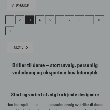
FORRIGE
1
2
3
4
5
6
7
8
9
10
11
NESTE
Briller til dame – stort utvalg, personlig
veiledning og ekspertise hos Interoptik
Stort og variert utvalg fra kjente designere
Hos Interoptik finner du et fantastisk utvalg av
briller til dame
,