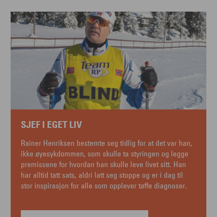
SJEF I EGET LIV
Rainer Henriksen bestemte seg tidlig for at det var han,
ikke øyesykdommen, som skulle ta styringen og legge
premissene for hvordan han skulle leve livet sitt. Han
har alltid tatt sats, aldri latt seg stoppe og er i dag til
stor inspirasjon for alle som opplever tøffe diagnoser.