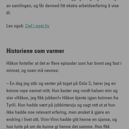
av samlingen, og får dermed litt ekstra arbeidserfaring å vise
til.
Les også:
Sjef i eget liv
Historiene som varmer
Håkon forteller at det er flere episoder som har brent seg fast i
minnet, og noen må nevnes:
– En dag jeg står og venter på toget på Oslo S, hører jeg en
kvinne rope navnet mitt. Hun kaster seg rundt halsen min og
sier «Håkon, jeg fikk jobben!» Håkon kjente igjen kvinnen fra
Tyrili. Hun hadde vært på jobbintervju og sagt rett ut at hun
ikke hadde noe relevant erfaring, men ønsket å gjøre en
endring i livet sitt. Vinn-Vinn hadde gitt henne en sjanse, og
hun lurte på om de kunne gi henne det samme. Hun fikk