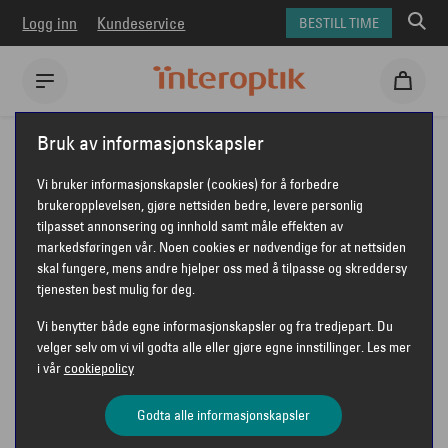
Logg inn
Kundeservice
BESTILL TIME
Interoptik
Artikler
Vinn-Vinn
Bruk av informasjonskapsler
Vi bruker informasjonskapsler (cookies) for å forbedre
VINN-VINN – FOR SYN
brukeropplevelsen, gjøre nettsiden bedre, levere personlig
tilpasset annonsering og innhold samt måle effekten av
OG SINN!
markedsføringen vår. Noen cookies er nødvendige for at nettsiden
skal fungere, mens andre hjelper oss med å tilpasse og skreddersy
tjenesten best mulig for deg.
Vi benytter både egne informasjonskapsler og fra tredjepart. Du
velger selv om vi vil godta alle eller gjøre egne innstillinger. Les mer
i vår
cookiepolicy
Godta alle informasjonskapsler