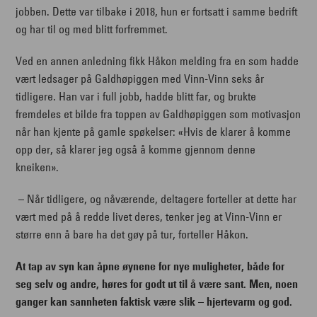
jobben. Dette var tilbake i 2018, hun er fortsatt i samme bedrift
og har til og med blitt forfremmet.
Ved en annen anledning fikk Håkon melding fra en som hadde
vært ledsager på Galdhøpiggen med Vinn-Vinn seks år
tidligere. Han var i full jobb, hadde blitt far, og brukte
fremdeles et bilde fra toppen av Galdhøpiggen som motivasjon
når han kjente på gamle spøkelser: «Hvis de klarer å komme
opp der, så klarer jeg også å komme gjennom denne
kneiken».
– Når tidligere, og nåværende, deltagere forteller at dette har
vært med på å redde livet deres, tenker jeg at Vinn-Vinn er
større enn å bare ha det gøy på tur, forteller Håkon.
At tap av syn kan åpne øynene for nye muligheter, både for
seg selv og andre, høres for godt ut til å være sant. Men, noen
ganger kan sannheten faktisk være slik – hjertevarm og god.