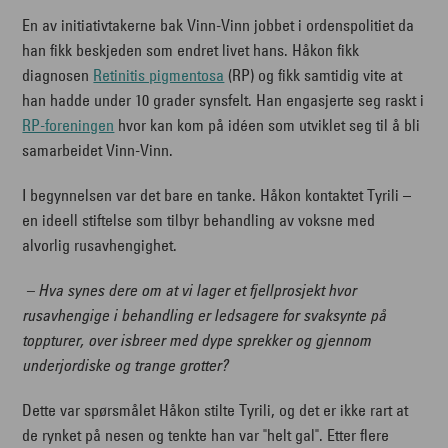
En av initiativtakerne bak Vinn-Vinn jobbet i ordenspolitiet da
han fikk beskjeden som endret livet hans. Håkon fikk
diagnosen
Retinitis pigmentosa
(RP) og fikk samtidig vite at
han hadde under 10 grader synsfelt. Han engasjerte seg raskt i
RP-foreningen
hvor kan kom på idéen som utviklet seg til å bli
samarbeidet Vinn-Vinn.
I begynnelsen var det bare en tanke. Håkon kontaktet Tyrili –
en ideell stiftelse som tilbyr behandling av voksne med
alvorlig rusavhengighet.
– Hva synes dere om at vi lager et fjellprosjekt hvor
rusavhengige i behandling er ledsagere for svaksynte på
toppturer, over isbreer med dype sprekker og gjennom
underjordiske og trange grotter?
Dette var spørsmålet Håkon stilte Tyrili, og det er ikke rart at
de rynket på nesen og tenkte han var "helt gal". Etter flere