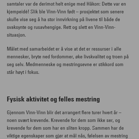
samtaler var de derimot helt enige med Håkon: Dette var en
kjempeidé! Slik ble Vinn-Vinn født – prosjektet som senere
skulle vise seg å ha stor innvirkning på livene til både de
svaksynte og rusavhengige. Rett og slett en Vinn-Vinn-
situasjon.
Målet med samarbeidet er å vise at det er ressurser i alle
mennesker, bryte ned fordommer, øke livskvalitet og troen på
seg selv. Medmenneske og mestringsevne er stikkord som
står høyt i fokus.
Fysisk aktivitet og felles mestring
Gjennom Vinn-Vinn blir det arrangert flere turer hvert år –
noen svært krevende. Krevende for dem som ikke ser, og
krevende for dem som har en sliten kropp. Sammen har de
viktige egenskaper som gjør at mål nås, følelsen av mestring