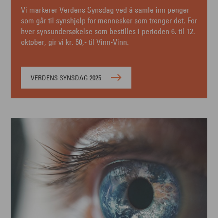
Vi markerer Verdens Synsdag ved å samle inn penger
som går til synshjelp for mennesker som trenger det. For
hver synsundersøkelse som bestilles i perioden 6. til 12.
oktober, gir vi kr. 50,- til Vinn-Vinn.
VERDENS SYNSDAG 2025