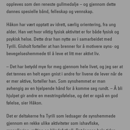
oppleves som den reneste gullmedalje – og gjennom dette
dannes spesielle bånd, felleskap og vennskap.
Håkon har vært opptatt av idrett, særlig orientering, fra ung
alder. Han vet hvor viktig fysisk aktivitet er for både fysisk og
psykisk helse. Dette drar han nytte av i samarbeidet med
Tyrili. Gisholt forteller at han brenner for å motivere syns- og
bevegelseshemmede til å leve et litt mer aktivt liv.
– Det har betydd mye for meg gjennom hele livet, og jeg ser at
det tennes en helt egen gnist i andre for livene de lever når de
er mer aktive, forteller han. Som synshemmet er man
avhengig av en hjelpende hånd for å komme seg rundt. – Å bli
hjulpet gir andre en mestringsfølelse, og det er også en god
følelse, sier Håkon.
Det er deltakerne fra Tyrili som ledsager de synshemmede
gjennom en rekke ulike aktiviteter som ishavfiske,