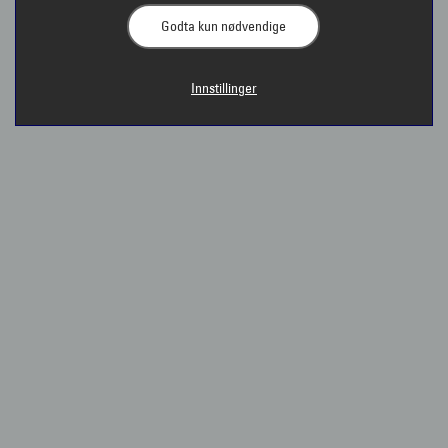
solbrille med din styrke!
Godta kun nødvendige
SPAR INNTIL KR 3 800 - LES MER
Innstillinger