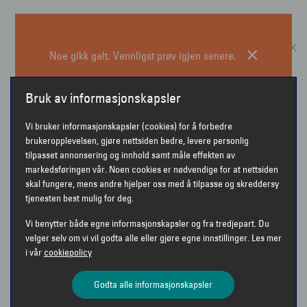
Logg inn
Kundeservice
BESTILL TIME
LUKK
Noe gikk galt. Vennligst prøv igjen senere.
Velg område
Stopp
Bruk av informasjonskapsler
Vi bruker informasjonskapsler (cookies) for å forbedre
brukeropplevelsen, gjøre nettsiden bedre, levere personlig
tilpasset annonsering og innhold samt måle effekten av
markedsføringen vår. Noen cookies er nødvendige for at nettsiden
skal fungere, mens andre hjelper oss med å tilpasse og skreddersy
tjenesten best mulig for deg.
Vi benytter både egne informasjonskapsler og fra tredjepart. Du
velger selv om vi vil godta alle eller gjøre egne innstillinger. Les mer
KJØP EN BRILLE. FÅ EN SOLBRILLE MED DIN
i vår
cookiepolicy
STYRKE!
Godta alle informasjonskapsler
Nyt solen til det fulle med både en ny brille og en