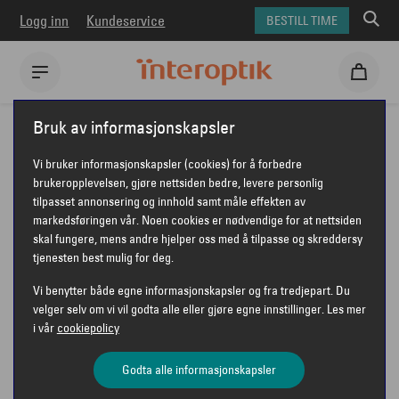
Logg inn
Kundeservice
BESTILL TIME
Interoptik
Solbriller
Tom Ford solbriller
Bruk av informasjonskapsler
Tom Ford FT1088 Seraphina
Vi bruker informasjonskapsler (cookies) for å forbedre
TOM FORD FT1088 SERAPHINA
brukeropplevelsen, gjøre nettsiden bedre, levere personlig
tilpasset annonsering og innhold samt måle effekten av
markedsføringen vår. Noen cookies er nødvendige for at nettsiden
skal fungere, mens andre hjelper oss med å tilpasse og skreddersy
tjenesten best mulig for deg.
Vi benytter både egne informasjonskapsler og fra tredjepart. Du
velger selv om vi vil godta alle eller gjøre egne innstillinger. Les mer
i vår
cookiepolicy
Godta alle informasjonskapsler