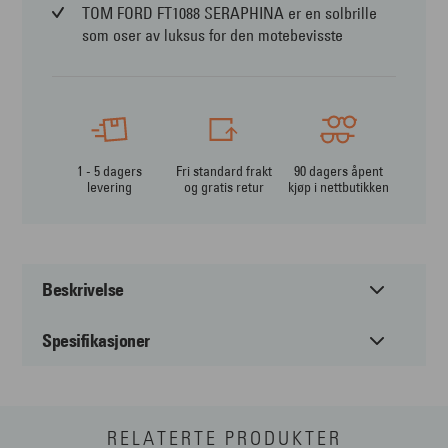
TOM FORD FT1088 SERAPHINA er en solbrille
som oser av luksus for den motebevisste
1 - 5 dagers
Fri standard frakt
90 dagers åpent
levering
og gratis retur
kjøp i nettbutikken
Beskrivelse
Spesifikasjoner
Tom Ford FT1088 Seraphina – rund retroglam med
moderne edge
Tom Ford FT1088 Seraphina er en spennende solbrille med
Passer til:
Dame
runde glass som gir et glamorøst uttrykk med et tydelig
RELATERTE PRODUKTER