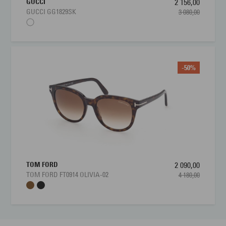
GUCCI
2 156,00
GUCCI GG1829SK
3 080,00
-50%
TOM FORD
2 090,00
TOM FORD FT0914 OLIVIA-02
4 180,00