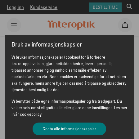
Logg inn
Kundeservice
BESTILL TIME
Interoptik
Solbriller
Tom Ford solbriller
Bruk av informasjonskapsler
Tom Ford FT0904 Aurele
Vi bruker informasjonskapsler (cookies) for å forbedre
TOM FORD FT0904 AURELE
brukeropplevelsen, gjøre nettsiden bedre, levere personlig
tilpasset annonsering og innhold samt måle effekten av
markedsføringen vår. Noen cookies er nødvendige for at nettsiden
skal fungere, mens andre hjelper oss med å tilpasse og skreddersy
tjenesten best mulig for deg.
Vi benytter både egne informasjonskapsler og fra tredjepart. Du
velger selv om vi vil godta alle eller gjøre egne innstillinger. Les mer
i vår
cookiepolicy
Godta alle informasjonskapsler