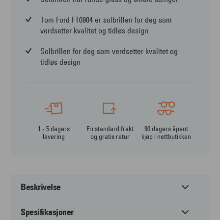
Tom Ford FT0904 er solbrillen for deg som
verdsetter kvalitet og tidløs design
Solbrillen for deg som verdsetter kvalitet og
tidløs design
1 - 5 dagers
Fri standard frakt
90 dagers åpent
levering
og gratis retur
kjøp i nettbutikken
Beskrivelse
Spesifikasjoner
Tom Ford FT0904 Aurele – rund retrostil med moderne