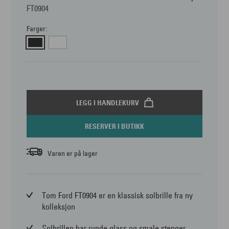
FT0904
Farger:
LEGG I HANDLEKURV
RESERVER I BUTIKK
Varen er på lager
Tom Ford FT0904 er en klassisk solbrille fra ny
kolleksjon
Solbrillen har runde glass og smale stenger