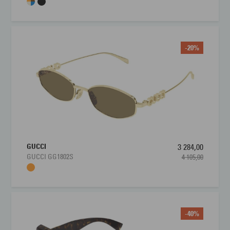
-20%
GUCCI
3 284,00
GUCCI GG1802S
4 105,00
-40%