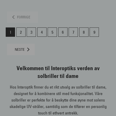
FORRIGE
1
2
3
4
5
6
7
8
9
NESTE
Velkommen til Interoptiks verden av
solbriller til dame
Hos Interoptik finner du et rikt utvalg av solbriller til dame,
designet for å kombinere stil med funksjonalitet. Våre
solbriller er perfekte for å beskytte dine øyne mot solens
skadelige UV-stråler, samtidig som de tilfører en personlig
touch til ethvert antrekk.