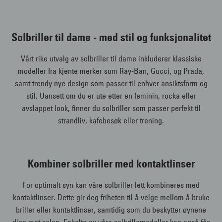
Solbriller til dame - med stil og funksjonalitet
Vårt rike utvalg av solbriller til dame inkluderer klassiske
modeller fra kjente merker som Ray-Ban, Gucci, og Prada,
samt trendy nye design som passer til enhver ansiktsform og
stil. Uansett om du er ute etter en feminin, rocka eller
avslappet look, finner du solbriller som passer perfekt til
strandliv, kafebesøk eller trening.
Kombiner solbriller med kontaktlinser
For optimalt syn kan våre solbriller lett kombineres med
kontaktlinser. Dette gir deg friheten til å velge mellom å bruke
briller eller kontaktlinser, samtidig som du beskytter øynene
dine mot solen. Enkelte av våre solbrillemodeller kan også fås