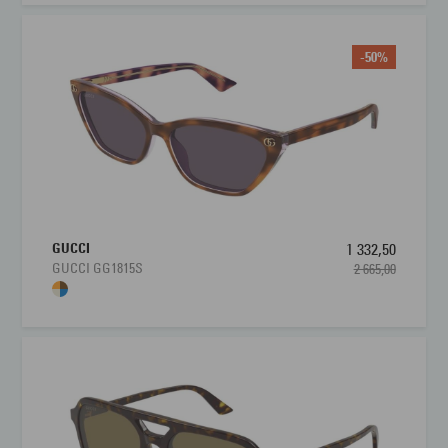
-50%
GUCCI
1 332,50
GUCCI GG1815S
2 665,00