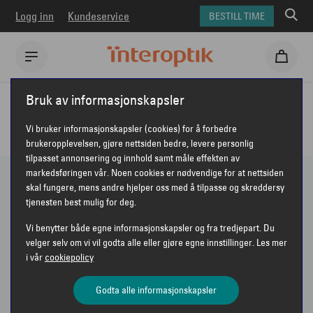
Logg inn
Kundeservice
BESTILL TIME
Interoptik
Solbriller
Solbriller for dame
Bruk av informasjonskapsler
SOLBRILLER TIL DAME
Vi bruker informasjonskapsler (cookies) for å forbedre
brukeropplevelsen, gjøre nettsiden bedre, levere personlig
tilpasset annonsering og innhold samt måle effekten av
markedsføringen vår. Noen cookies er nødvendige for at nettsiden
skal fungere, mens andre hjelper oss med å tilpasse og skreddersy
269 PRODUKTER
tjenesten best mulig for deg.
Vi benytter både egne informasjonskapsler og fra tredjepart. Du
Vis bare nyheter
velger selv om vi vil godta alle eller gjøre egne innstillinger. Les mer
i vår
cookiepolicy
Sorter etter
Anbefalt
VIS FILTER
Godta alle informasjonskapsler