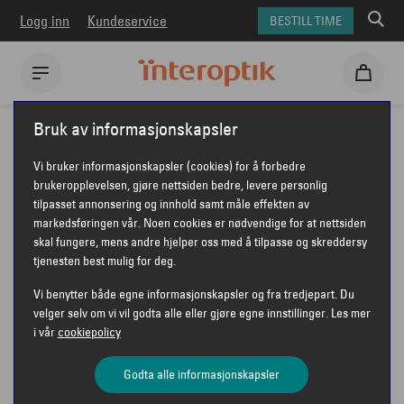
Logg inn
Kundeservice
BESTILL TIME
Interoptik
Solbriller
Saint Laurent solbriller
Bruk av informasjonskapsler
Saint Laurent SL 662
Vi bruker informasjonskapsler (cookies) for å forbedre
SAINT LAURENT SL 662
brukeropplevelsen, gjøre nettsiden bedre, levere personlig
tilpasset annonsering og innhold samt måle effekten av
markedsføringen vår. Noen cookies er nødvendige for at nettsiden
skal fungere, mens andre hjelper oss med å tilpasse og skreddersy
tjenesten best mulig for deg.
Vi benytter både egne informasjonskapsler og fra tredjepart. Du
velger selv om vi vil godta alle eller gjøre egne innstillinger. Les mer
i vår
cookiepolicy
Godta alle informasjonskapsler