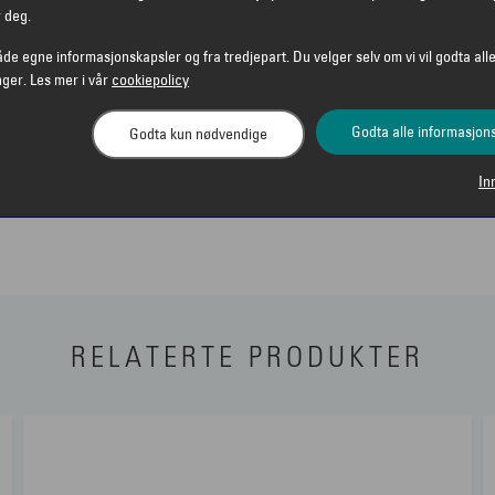
eye-silhuetten kler deg
r deg.
 du styler den med enkel
åde egne informasjonskapsler og fra tredjepart. Du velger selv om vi vil godta alle
ex-designen gjør
nger. Les mer i vår
cookiepolicy
av klare linjer og
 et ideelt valg når du vil
Godta alle informasjon
Godta kun nødvendige
signeridentitet i én og
In
RELATERTE PRODUKTER