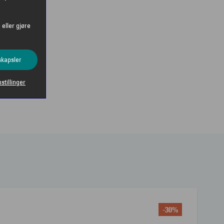
 eller gjøre
skapsler
nstillinger
-30%