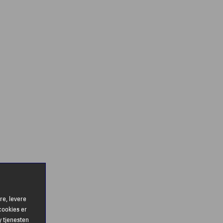
re, levere
cookies er
y tjenesten