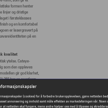
ye-form, som gir et
ristiske formen henter
 linjer og dristige
laget i førsteklasses
 finish og en komfortabel
ogoen er lasergravert på
kevareidentiteten på en
k kvalitet
isk ytelse. Cateye-
idig som den oppleves
modellen gir god klarhet,
t SL 356 har en passform
føles tung.
informasjonskapsler
ormasjonskapsler (cookies) for å forbedre brukeropplevelsen, gjøre nettsiden bed
k statement
passet annonsering og innhold samt måle effekten av markedsføringen vår. Noen 
olbrille som kombinerer
r at nettsiden skal fungere, mens andre hjelper oss med å tilpasse og skredders