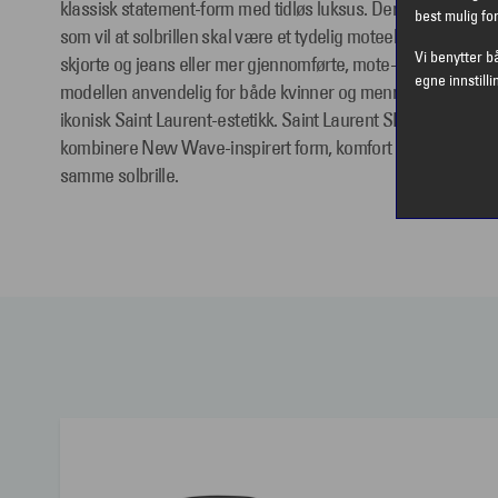
klassisk statement-form med tidløs luksus. Den markante cat
best mulig fo
som vil at solbrillen skal være et tydelig moteelement, enten
Vi benytter b
skjorte og jeans eller mer gjennomførte, mote-antrekk. Unis
egne innstilli
modellen anvendelig for både kvinner og menn som tiltrekkes 
ikonisk Saint Laurent-estetikk. Saint Laurent SL 356 er dermed
kombinere New Wave-inspirert form, komfort og en tydelig de
samme solbrille.