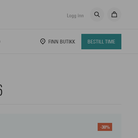
Logg inn
D
FINN BUTIKK
BESTILL TIME
6
-30%