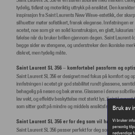
Saint Laurent SL 356 er en stilren solbrille med markert cate
tydelig, tidløst og moteriktig uttrykk på ansiktet. Den karakte
inspirasjon fra Saint Laurents New Wave-estetikk, der skarpe
silhuetter møter sofistikert, fransk eleganse. Innfatningen er 
acetat, noe som gir en solid konstruksjon, en glatt, luksuriøs
følelse når du bruker brillen gjennom dagen. Saint Laurent-l
begge sider av stengene, og understreker den ikoniske mer
diskret, men tydelig måte.
Saint Laurent SL 356 – komfortabel passform og optis
Saint Laurent SL 356 er designet med fokus på komfort og opt
innfatningen i acetat gir god stabilitet rundt glassene, samt
behagelig på nesen og bak ørene. Glassene i denne solbrille
lav vekt, og effektiv beskyttelse mot sterkt lys. Saint Lauren
som sitter godt på mindre og middels ansiktsfasonger uten å 
Bruk av 
Vi bruker inf
Saint Laurent SL 356 er for deg som vil ha et klassis
personlig til
Saint Laurent SL 356 passer perfekt for deg som ønsker en s
nødvendige fo