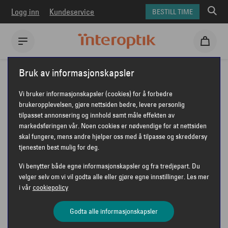
Logg inn
Kundeservice
BESTILL TIME
Interoptik
Solbriller
Ray-Ban solbriller
Ray-Ban RB4428
Bruk av informasjonskapsler
RAY-BAN RB4428
Vi bruker informasjonskapsler (cookies) for å forbedre
brukeropplevelsen, gjøre nettsiden bedre, levere personlig
tilpasset annonsering og innhold samt måle effekten av
markedsføringen vår. Noen cookies er nødvendige for at nettsiden
skal fungere, mens andre hjelper oss med å tilpasse og skreddersy
tjenesten best mulig for deg.
Vi benytter både egne informasjonskapsler og fra tredjepart. Du
velger selv om vi vil godta alle eller gjøre egne innstillinger. Les mer
i vår
cookiepolicy
Godta alle informasjonskapsler