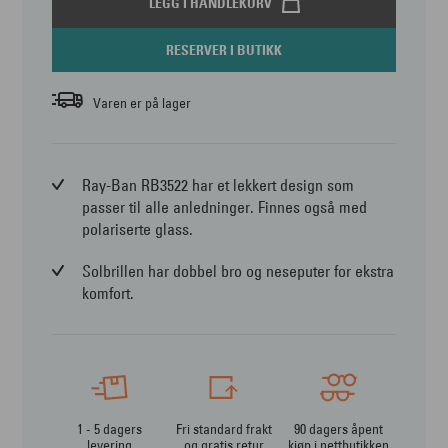
LEGG I HANDLEKURV
RESERVER I BUTIKK
Varen er på lager
Ray-Ban RB3522 har et lekkert design som
passer til alle anledninger. Finnes også med
polariserte glass.
Solbrillen har dobbel bro og neseputer for ekstra
komfort.
1 - 5 dagers
Fri standard frakt
90 dagers åpent
levering
og gratis retur
kjøp i nettbutikken