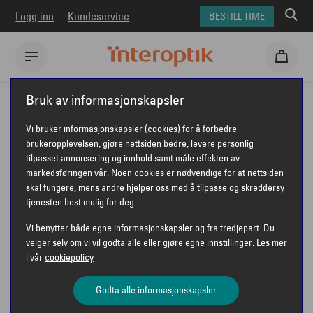
Logg inn
Kundeservice
BESTILL TIME
Interoptik
Solbriller
Ray-Ban solbriller
Ray-Ban RB3522
Bruk av informasjonskapsler
RAY-BAN RB3522
Vi bruker informasjonskapsler (cookies) for å forbedre
brukeropplevelsen, gjøre nettsiden bedre, levere personlig
tilpasset annonsering og innhold samt måle effekten av
markedsføringen vår. Noen cookies er nødvendige for at nettsiden
skal fungere, mens andre hjelper oss med å tilpasse og skreddersy
tjenesten best mulig for deg.
Vi benytter både egne informasjonskapsler og fra tredjepart. Du
velger selv om vi vil godta alle eller gjøre egne innstillinger. Les mer
i vår
cookiepolicy
Godta alle informasjonskapsler