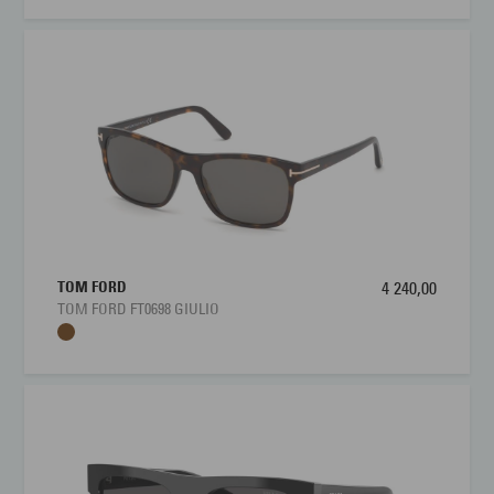
polariserte glass, som gir redusert gjenskinn fra vann, asfalt og
andre refleksflater. De polaristerte glassene gjør RB3522
spesielt godt egnet til kjøring, sjøliv og aktiviteter utendørs.
Ray-Ban RB3522 er dermed en solbrille som kombinerer
sportslig rektangulær design, komfortabel XXL‑passform og
pålitelig solbeskyttelse, og er et allsidig valg for deg som vil ha
én brille som fungerer både til aktiv bruk og mer avslappede
anledninger.
TOM FORD
4 240,00
TOM FORD FT0698 GIULIO