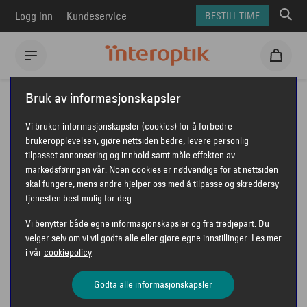
Logg inn
Kundeservice
BESTILL TIME
Interoptik
Solbriller
Polaroid solbriller
Polaroid PLD 8066/S
Bruk av informasjonskapsler
POLAROID PLD 8066/S
Vi bruker informasjonskapsler (cookies) for å forbedre
brukeropplevelsen, gjøre nettsiden bedre, levere personlig
tilpasset annonsering og innhold samt måle effekten av
markedsføringen vår. Noen cookies er nødvendige for at nettsiden
POLAROID
skal fungere, mens andre hjelper oss med å tilpasse og skreddersy
tjenesten best mulig for deg.
Vi benytter både egne informasjonskapsler og fra tredjepart. Du
velger selv om vi vil godta alle eller gjøre egne innstillinger. Les mer
i vår
cookiepolicy
Godta alle informasjonskapsler