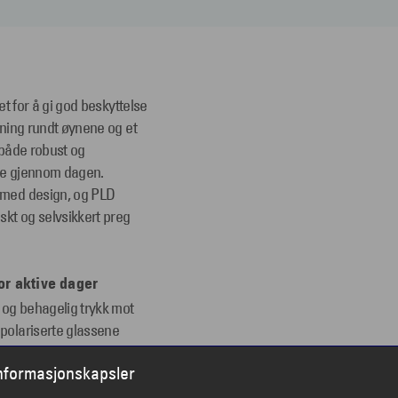
et for å gi god beskyttelse
ekning rundt øynene og et
e både robust og
else gjennom dagen.
e med design, og PLD
iskt og selvsikkert preg
or aktive dager
t og behagelig trykk mot
 polariserte glassene
ed vann, på fjellet eller i
informasjonskapsler
rger for stabilitet og
sjonen av solid materiale,