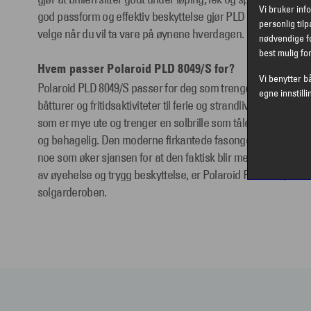
Vi bruker inf
god passform og effektiv beskyttelse gjør PLD 8049/S til en so
personlig til
velge når du vil ta vare på øynene hverdagen.
nødvendige fo
best mulig fo
Hvem passer Polaroid PLD 8049/S for?
Vi benytter b
Polaroid PLD 8049/S passer for deg som trenger en komfortabel 
egne innstilli
båtturer og fritidsaktiviteter til ferie og strandliv. Modellen er
som er mye ute og trenger en solbrille som tåler tempo, samti
og behagelig. Den moderne firkantede fasongen gjør at brill
noe som øker sjansen for at den faktisk blir med ut hver dag
av øyehelse og trygg beskyttelse, er Polaroid PLD 8049/S et na
solgarderoben.