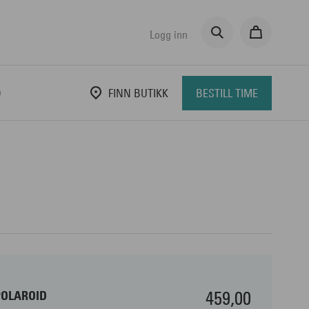
Logg inn
D
FINN BUTIKK
BESTILL TIME
459,00
POLAROID