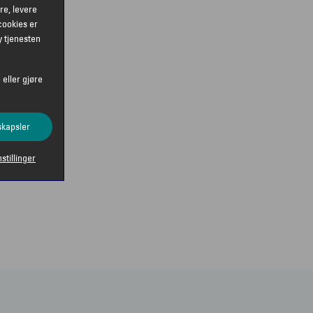
re, levere
cookies er
y tjenesten
 eller gjøre
skapsler
nstillinger