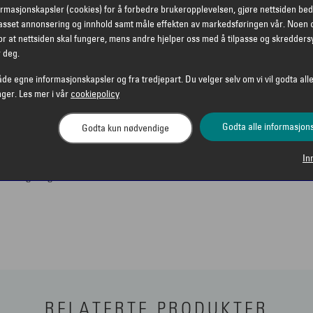
ormasjonskapsler (cookies) for å forbedre brukeropplevelsen, gjøre nettsiden bed
lbrille som er enkel å
passet annonsering og innhold samt måle effekten av markedsføringen vår. Noen 
r at nettsiden skal fungere, mens andre hjelper oss med å tilpasse og skredders
r deg.
åde egne informasjonskapsler og fra tredjepart. Du velger selv om vi vil godta alle
solbrille til alt fra
nger. Les mer i vår
cookiepolicy
 spesielt aktuell for deg
dig som den sitter trygt
Godta alle informasjon
Godta kun nødvendige
en oppleves kul å bruke,
. For deg som er opptatt
In
turlig valg til
RELATERTE PRODUKTER