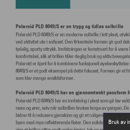
Polaroid PLD 8049/S er en trygg og tidløs solbrille
Polaroid PLD 8049/S er en moderne solbrille i lett plast, utvikl
ved aktivitet ute i sollyset. Den firkantede formen gir god d
tydelig, sporty uttrykk. Innfatningen er konstruert for å vær
komfortabel, slik at brillen tåler daglig bruk og aktiv beveg
Polaroid er kjent for å kombinere funksjonell øyebeskyttels
8049/S er et godt eksempel på dette fokuset. Formen gir et fr
som kler mange ansiktsformer.
Polaroid PLD 8049/S har en gjennomtenkt passform f
Polaroid PLD 8049/S har en innfatning i plast som gir lav vek
nese og ører, selv når solbrillen brukes lenge av gangen. De
bidrar til å redusere gjenskinn og gir et roligere synsinntrykk v
Bruk av 
byen med mye reflekterende flater. Den solide innfatningen sø
gjør at brillen sitter godt under løping, lek og sport. Kombina