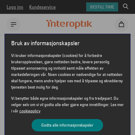
Logg inn
Kundeservice
BESTILL TIME
Interoptik
Solbriller
Oakley solbriller
Bruk av informasjonskapsler
Oakley Youth OJ9015 Resistor Sweep
Vi bruker informasjonskapsler (cookies) for å forbedre
OAKLEY YOUTH OJ9015 RESISTOR
brukeropplevelsen, gjøre nettsiden bedre, levere personlig
tilpasset annonsering og innhold samt måle effekten av
SWEEP
markedsføringen vår. Noen cookies er nødvendige for at nettsiden
skal fungere, mens andre hjelper oss med å tilpasse og skreddersy
tjenesten best mulig for deg.
Vi benytter både egne informasjonskapsler og fra tredjepart. Du
velger selv om vi vil godta alle eller gjøre egne innstillinger. Les mer
i vår
cookiepolicy
Godta alle informasjonskapsler