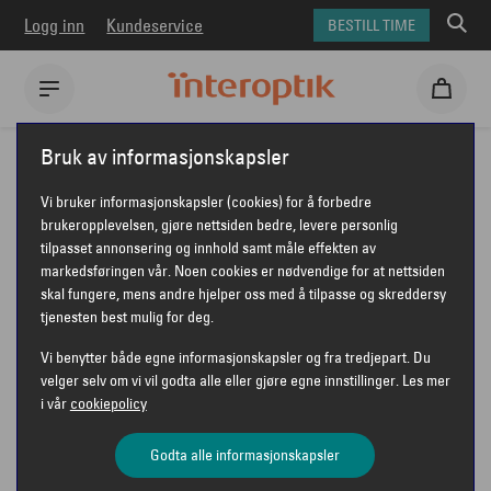
Logg inn
Kundeservice
BESTILL TIME
Interoptik
Solbriller
Maui Jim solbriller
Bruk av informasjonskapsler
Maui Jim MJ0636S Hiehie
Vi bruker informasjonskapsler (cookies) for å forbedre
MAUI JIM MJ0636S HIEHIE
brukeropplevelsen, gjøre nettsiden bedre, levere personlig
tilpasset annonsering og innhold samt måle effekten av
markedsføringen vår. Noen cookies er nødvendige for at nettsiden
skal fungere, mens andre hjelper oss med å tilpasse og skreddersy
tjenesten best mulig for deg.
Vi benytter både egne informasjonskapsler og fra tredjepart. Du
velger selv om vi vil godta alle eller gjøre egne innstillinger. Les mer
i vår
cookiepolicy
Godta alle informasjonskapsler