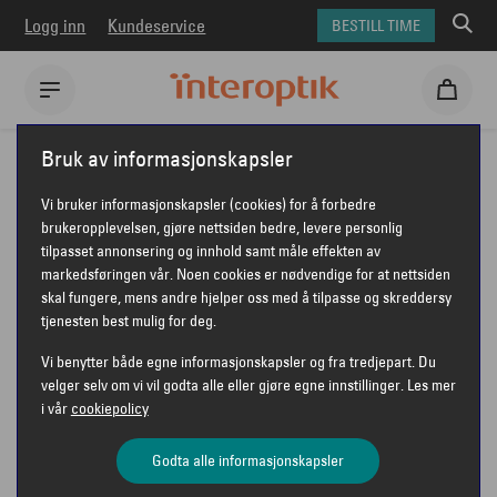
Logg inn
Kundeservice
BESTILL TIME
Interoptik
Solbriller
Jean Paul solbriller
JEAN PAUL JPS173
Bruk av informasjonskapsler
JEAN PAUL JPS173
Vi bruker informasjonskapsler (cookies) for å forbedre
brukeropplevelsen, gjøre nettsiden bedre, levere personlig
tilpasset annonsering og innhold samt måle effekten av
markedsføringen vår. Noen cookies er nødvendige for at nettsiden
JEAN PAUL
skal fungere, mens andre hjelper oss med å tilpasse og skreddersy
tjenesten best mulig for deg.
Vi benytter både egne informasjonskapsler og fra tredjepart. Du
velger selv om vi vil godta alle eller gjøre egne innstillinger. Les mer
i vår
cookiepolicy
Godta alle informasjonskapsler