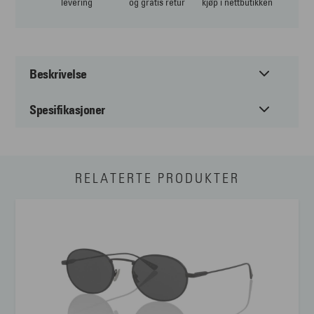
levering
og gratis retur
kjøp i nettbutikken
Beskrivelse
Spesifikasjoner
Minimalistisk og stilren med JEAN PAUL JPS173
JEAN PAUL JPS173 er en stilren solbrille for deg som trives
med et minimalistisk og moderne uttrykk som glir rett inn i en
Passer til:
Herre
gjennomført garderobe. Den slanke formen og de rene linjene
RELATERTE PRODUKTER
Farge på glass:
Brun
gir et lett og sofistikert preg, og gjør at modellen kler både
hverdagsantrekk og mer formelle kombinasjoner. Solbrillen er
Form:
Oval
laget i metall, noe som gir lav vekt, god slitestyrke og en
raffinert finish som understreker kvalitetsfølelsen. Inspirert av
Farge:
Gull
den sofistikerte franske livsstilen balanserer JEAN PAUL
JPS173 tidløs eleganse med et tydelig, oppdatert
Materiale:
Metal
designuttrykk.
Størrelse:
Medium