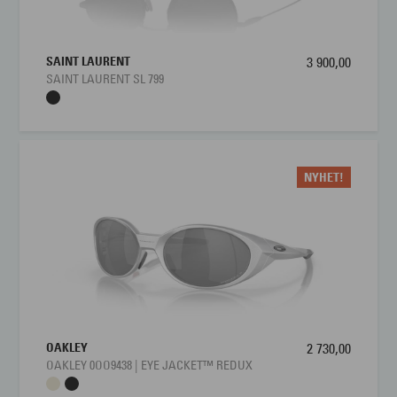
Egenskapene som gjør JEAN PAUL JPS173 behagelig
i bruk
JEAN PAUL JPS173 er utformet i størrelsen 54–18, noe som gir
SAINT LAURENT
3 900,00
SAINT LAURENT SL 799
en velproporsjonert passform som kler mange ansiktsformer
uten å føles verken for stor eller for liten. Den lette
metallkonstruksjonen gjør at solbrillen nesten ikke merkes på
nesen, samtidig som stengene gir et stabilt og komfortabelt
grep rundt hodet. Alle solbriller fra Jean Paul hos Interoptik
NYHET!
leveres med UV-beskyttelse som sikrer øynene mot solens
skadelige stråler, slik at du kan nyte lyse dager med god
synskomfort uten å kompromisse på stil. Helheten er en
modell som føles diskret på, men som gir et tydelig inntrykk av
kvalitet og gjennomtenkt design.
JEAN PAUL JPS173 er enkel å kombinere med de
fleste anledninger
OAKLEY
2 730,00
OAKLEY 0OO9438 | EYE JACKET™ REDUX
JEAN PAUL JPS173 passer godt for deg som ønsker én
solbrille som fungerer til det meste – fra jobb og studier til