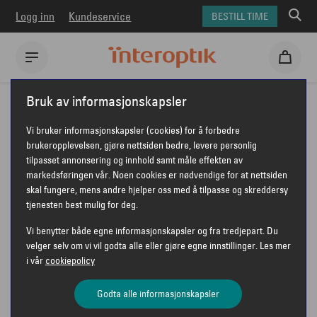
Logg inn
Kundeservice
BESTILL TIME
Interoptik
Solbriller
Emporio Armani solbriller
Bruk av informasjonskapsler
Emporio Armani EA4259U
Vi bruker informasjonskapsler (cookies) for å forbedre
EMPORIO ARMANI EA4259U
brukeropplevelsen, gjøre nettsiden bedre, levere personlig
tilpasset annonsering og innhold samt måle effekten av
markedsføringen vår. Noen cookies er nødvendige for at nettsiden
skal fungere, mens andre hjelper oss med å tilpasse og skreddersy
tjenesten best mulig for deg.
Vi benytter både egne informasjonskapsler og fra tredjepart. Du
velger selv om vi vil godta alle eller gjøre egne innstillinger. Les mer
i vår
cookiepolicy
Godta alle informasjonskapsler