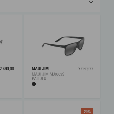
å land eller vann? Hos Interoptik finner du
eglass beskytter øynene dine optimalt og bidrar til et
din egen brillestyrke. Visste du at du også kan få
er fra en rekke kjente merker. Kjøp solbrillene enkelt
med styrke.
2 490,00
MAUI JIM
2 050,00
MAUI JIM MJ0603S
PAILOLO
-20%