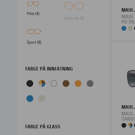
MAUI 
Pilot (4)
MAUI 
Butterfly (0)
HO'OK
Sport (8)
FARGE PÅ INNFATNING
MAUI 
MAUI 
SAND
FARGE PÅ GLASS