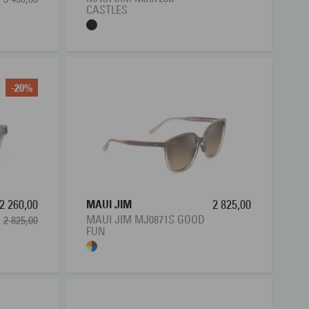
CASTLES
-20%
2 260,00
MAUI JIM
2 825,00
MAUI JIM MJ0871S GOOD
2 825,00
FUN