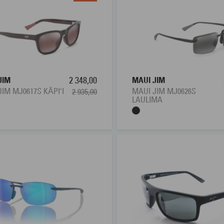
JIM
2 348,00
MAUI JIM
JIM MJ0617S KĀPI‘I
MAUI JIM MJ0626S
2 935,00
LAULIMA