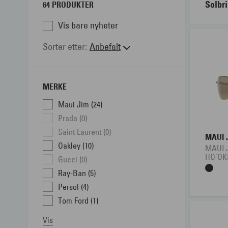
Solbri
64 PRODUKTER
Vis bare nyheter
Kjører
solbri
Sorter etter
Anbefalt
avslap
solbri
MERKE
her el
Maui Jim (24)
Prada (0)
Saint Laurent (0)
MAUI 
Oakley (10)
MAUI 
HO'OK
Gucci (0)
Ray-Ban (5)
Persol (4)
Tom Ford (1)
Vis