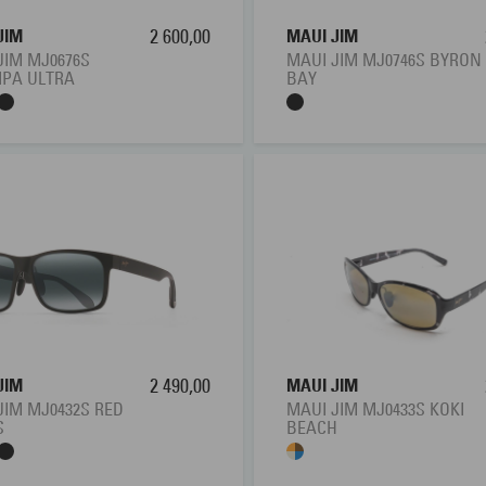
JIM
2 600,00
MAUI JIM
JIM MJ0676S
MAUI JIM MJ0746S BYRON
IPA ULTRA
BAY
JIM
2 490,00
MAUI JIM
JIM MJ0432S RED
MAUI JIM MJ0433S KOKI
S
BEACH