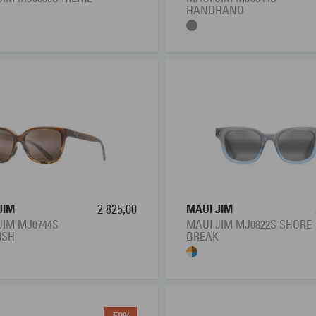
HANOHANO
JIM
2 825,00
MAUI JIM
JIM MJ0744S
MAUI JIM MJ0822S SHORE
ISH
BREAK