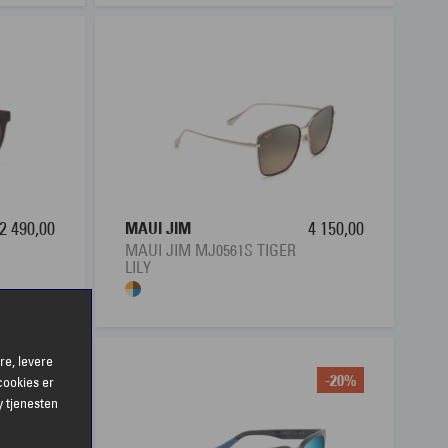
2 490,00
MAUI JIM
4 150,00
MAUI JIM MJ0561S TIGER
LILY
re, levere
-20%
-20%
cookies er
y tjenesten