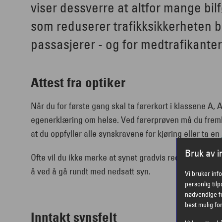
viser dessverre at altfor mange bilf
som reduserer trafikksikkerheten bå
passasjerer - og for medtrafikanter
Attest fra optiker
Når du for første gang skal ta førerkort i klassene A, 
egenerklæring om helse. Ved førerprøven må du fremle
at du oppfyller alle synskravene for kjøring eller ta en
Bruk av 
Ofte vil du ikke merke at synet gradvis reduseres, og 
å ved å gå rundt med nedsatt syn.
Vi bruker inf
personlig til
nødvendige fo
best mulig fo
Inntakt synsfelt