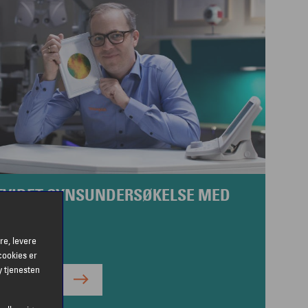
TVIDET SYNSUNDERSØKELSE MED
PTOMAP
re, levere
l. pris 1190,-
cookies er
y tjenesten
BESTILL TIME