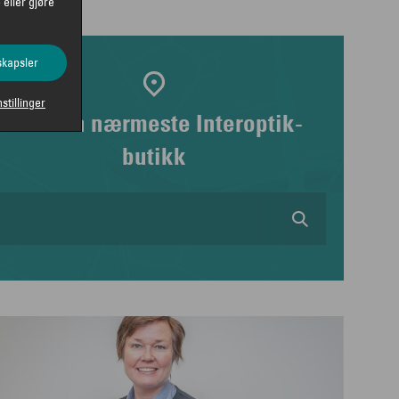
 eller gjøre
skapsler
nstillinger
Finn din nærmeste Interoptik-
butikk