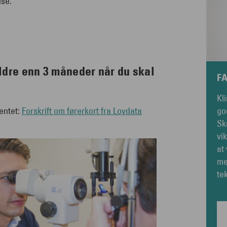
else.
ldre enn 3 måneder når du skal
F
Kl
entet:
Forskrift om førerkort fra Lovdata
go
Sk
vi
at
me
te