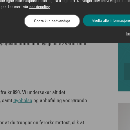
åde egne informasjonskapsler og fra tredjepart. Du velger selv om vi vil godta alle
nger. Les mer i vår
cookiepolicy
kt. Synsfeltet er området som du kan
etning. Det vil si den delen av omgivelsene
Godta alle informasjon
Godta kun nødvendige
Et intakt synsfelt er avgjørende for at du
In
ørrelsen og følsomheten på synsfeltet
r lysfølsomheten med lysglimt av varierende
fra kr 890. Vi undersøker alt det
n, samt
øyehelse
og anbefaling vedrørende
er at du trenger en førerkortattest, slik at