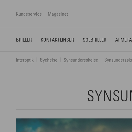
Kundeservice
Magasinet
BRILLER
KONTAKTLINSER
SOLBRILLER
AI META
Interoptik
Øyehelse
Synsundersøkelse
Synsundersøkel
SYNSU