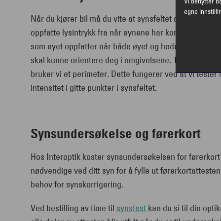
Vi benytter b
egne innstilli
Når du kjører bil må du vite at synsfeltet ditt er innta
oppfatte lysintrykk fra når øynene har konstant blikkr
som øyet oppfatter når både øyet og hodet holdes i ro. 
skal kunne orientere deg i omgivelsene. Til å måle st
bruker vi et perimeter. Dette fungerer ved at vi teste
intensitet i gitte punkter i synsfeltet.
Synsundersøkelse og førerkort
Hos Interoptik koster synsundersøkelsen for førerkort 
nødvendige ved ditt syn for å fylle ut førerkortatteste
behov for synskorrigering.
Ved bestilling av time til
synstest
kan du si til din optik