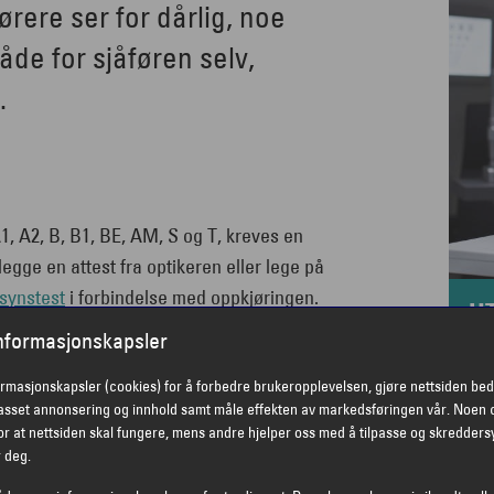
ørere ser for dårlig, noe
de for sjåføren selv,
.
A1, A2, B, B1, BE, AM, S og T, kreves en
gge en attest fra optikeren eller lege på
synstest
i forbindelse med oppkjøringen.
U
O
informasjonskapsler
mange vet heller ikke hvor godt det er mulig
ormasjonskapsler (cookies) for å forbedre brukeropplevelsen, gjøre nettsiden bed
vei
passet annonsering og innhold samt måle effekten av markedsføringen vår. Noen 
r at nettsiden skal fungere, mens andre hjelper oss med å tilpasse og skredders
r deg.