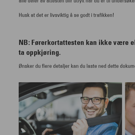
alle deler av attesten blir utfylt når du er til undersøk
Husk at det er livsviktig å se godt i trafikken!
NB: Førerkortattesten kan ikke være e
ta oppkjøring.
Ønsker du flere detaljer kan du laste ned dette dokum