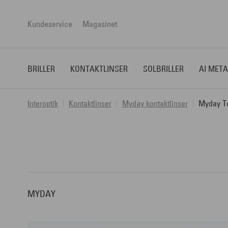
Kundeservice
Magasinet
BRILLER
KONTAKTLINSER
SOLBRILLER
AI META
Interoptik
Kontaktlinser
Myday kontaktlinser
Myday To
MYDAY