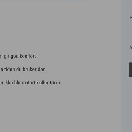
A
m gir god komfort
le tiden du bruker den
kke blir irriterte eller tørre