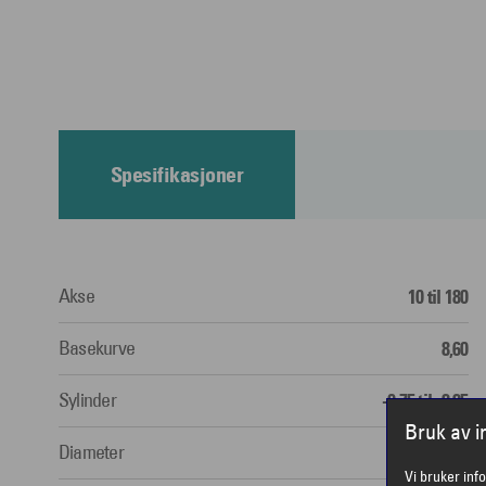
Spesifikasjoner
Akse
10 til 180
Basekurve
8,60
Sylinder
-0,75 til -2,25
Bruk av 
Diameter
14,50
Vi bruker inf