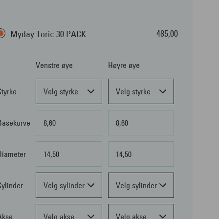
485,00
Myday Toric 30 PACK
Venstre øye
Høyre øye
Styrke
Velg styrke
Velg styrke
Basekurve
8,60
8,60
Diameter
14,50
14,50
Sylinder
Velg sylinder
Velg sylinder
Akse
Velg akse
Velg akse