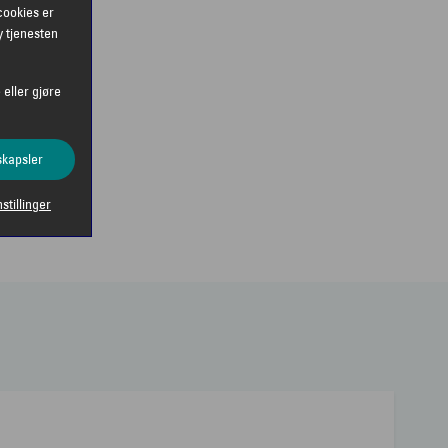
cookies er
y tjenesten
 eller gjøre
skapsler
nstillinger