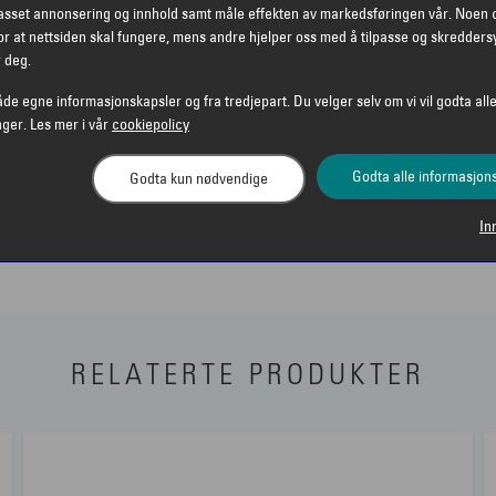
passet annonsering og innhold samt måle effekten av markedsføringen vår. Noen 
r at nettsiden skal fungere, mens andre hjelper oss med å tilpasse og skredders
r deg.
åde egne informasjonskapsler og fra tredjepart. Du velger selv om vi vil godta alle
nger. Les mer i vår
cookiepolicy
Godta alle informasjon
Godta kun nødvendige
In
RELATERTE PRODUKTER