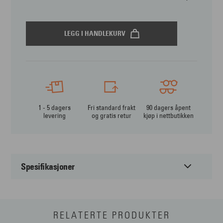
LEGG I HANDLEKURV
1 - 5 dagers
Fri standard frakt
90 dagers åpent
levering
og gratis retur
kjøp i nettbutikken
Spesifikasjoner
Akse
10 til 180
RELATERTE PRODUKTER
Basekurve
8,40