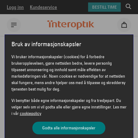
Logg inn
Kundeservice
BESTILL TIME
Interoptik
Kontaktlinser
Miru kontaktlinser
Bruk av informasjonskapsler
Miru 1day UpSide Astigmatism 30-pack
Vi bruker informasjonskapsler (cookies) for å forbedre
MIRU 1DAY UPSIDE ASTIGMATISM
brukeropplevelsen, gjøre nettsiden bedre, levere personlig
tilpasset annonsering og innhold samt måle effekten av
30-PACK
markedsføringen vår. Noen cookies er nødvendige for at nettsiden
skal fungere, mens andre hjelper oss med å tilpasse og skreddersy
tjenesten best mulig for deg.
MIRU
Vi benytter både egne informasjonskapsler og fra tredjepart. Du
velger selv om vi vil godta alle eller gjøre egne innstillinger. Les mer
i vår
cookiepolicy
Godta alle informasjonskapsler