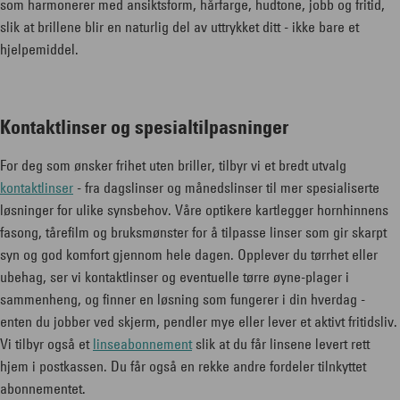
som harmonerer med ansiktsform, hårfarge, hudtone, jobb og fritid,
slik at brillene blir en naturlig del av uttrykket ditt - ikke bare et
hjelpemiddel.
Kontaktlinser og spesialtilpasninger
For deg som ønsker frihet uten briller, tilbyr vi et bredt utvalg
kontaktlinser
- fra dagslinser og månedslinser til mer spesialiserte
løsninger for ulike synsbehov. Våre optikere kartlegger hornhinnens
fasong, tårefilm og bruksmønster for å tilpasse linser som gir skarpt
syn og god komfort gjennom hele dagen. Opplever du tørrhet eller
ubehag, ser vi kontaktlinser og eventuelle tørre øyne-plager i
sammenheng, og finner en løsning som fungerer i din hverdag -
enten du jobber ved skjerm, pendler mye eller lever et aktivt fritidsliv.
Vi tilbyr også et
linseabonnement
slik at du får linsene levert rett
hjem i postkassen. Du får også en rekke andre fordeler tilnkyttet
abonnementet.