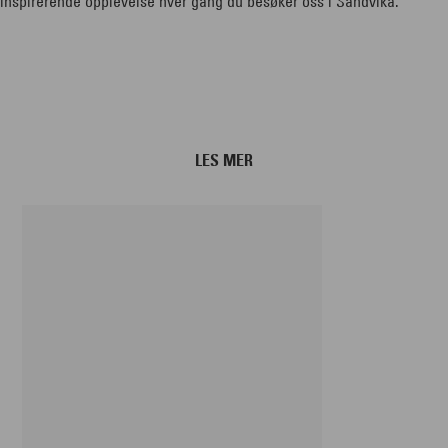
inspirerende opplevelse hver gang du besøker oss i Sandvika.
LES MER