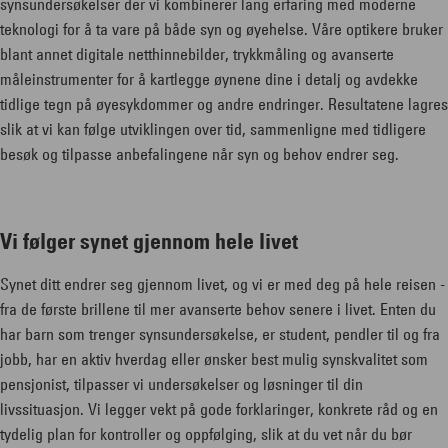
synsundersøkelser der vi kombinerer lang erfaring med moderne
teknologi for å ta vare på både syn og øyehelse. Våre optikere bruker
blant annet digitale netthinnebilder, trykkmåling og avanserte
måleinstrumenter for å kartlegge øynene dine i detalj og avdekke
tidlige tegn på øyesykdommer og andre endringer. Resultatene lagres
slik at vi kan følge utviklingen over tid, sammenligne med tidligere
besøk og tilpasse anbefalingene når syn og behov endrer seg.
Vi følger synet gjennom hele livet
Synet ditt endrer seg gjennom livet, og vi er med deg på hele reisen -
fra de første brillene til mer avanserte behov senere i livet. Enten du
har barn som trenger synsundersøkelse, er student, pendler til og fra
jobb, har en aktiv hverdag eller ønsker best mulig synskvalitet som
pensjonist, tilpasser vi undersøkelser og løsninger til din
livssituasjon. Vi legger vekt på gode forklaringer, konkrete råd og en
tydelig plan for kontroller og oppfølging, slik at du vet når du bør