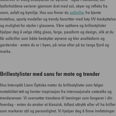
lysforholdene varierer gjennom året med sol, skyer og refleks fra
vann, asfalt og bymiljø. Hos oss finner du
solbriller
fra kjente
motehus, sporty modeller og trendy favoritter med høy UV-beskyttelse
og mulighet for styrke i glassene. Våre optikere og brillestylister
hjelper deg å velge riktig glass, farge, passform og design, slik at du
får solbriller som både beskytter øynene og kler ansiktsform og
garderobe - enten du er i byen, på reise eller på tur langs fjord og
marka.
Brillestylister med sans for mote og trender
Hos Interoptik Liens Optiske møter du brillestylister som følger
motebildet tett og henter inspirasjon fra internasjonale catwalks og
trendarenaer. Vi oversetter trendene til løsninger som fungerer i din
hverdag - enten du ønsker et klassisk, tidløst uttrykk eller vil ha briller
som markerer stil og personlighet. Vi hjelper deg å finne innfatninger