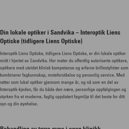
Din lokale optiker i Sandvika – Interoptik Liens
Optiske (tidligere Liens Optiske)
Interoptik Liens Optiske, tidligere Liens Optiske, er din lokale optiker
midt i hjertet av Sandvika. Her møter du offentlig autoriserte optikere,
optikere med utvidet klinisk kompetanse og erfarne brillestylister som
kombinerer fagkunnskap, moteforståelse og personlig service. Med
røtter som lokal optiker gjennom mange år, og nå som en del av
Interoptik-kjeden, får du både den nære, personlige oppfølgingen og
styrken fra et moderne, faglig oppdatert fagmiljø til det beste for ditt
syn og din øyehelse.
Behandling av tørre øyne i egen klinikk