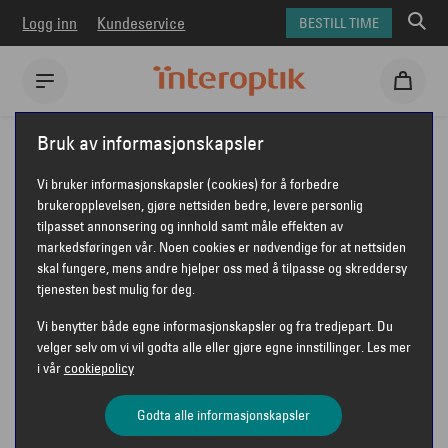
Logg inn
Kundeservice
BESTILL TIME
Interoptik
Bruk av informasjonskapsler
Vi bruker informasjonskapsler (cookies) for å forbedre
brukeropplevelsen, gjøre nettsiden bedre, levere personlig
tilpasset annonsering og innhold samt måle effekten av
INTEROPTIK LIENS
markedsføringen vår. Noen cookies er nødvendige for at nettsiden
skal fungere, mens andre hjelper oss med å tilpasse og skreddersy
OPTISKE
tjenesten best mulig for deg.
Vi benytter både egne informasjonskapsler og fra tredjepart. Du
velger selv om vi vil godta alle eller gjøre egne innstillinger. Les mer
i vår
cookiepolicy
Interoptik Liens Optiske
Godta alle informasjonskapsler
Rådmann Halmrasts vei 2