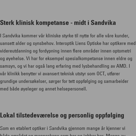
Sterk klinisk kompetanse - midt i Sandvika
I Sandvika kommer vår kliniske styrke til nytte for alle våre kunder,
uansett alder og synsbehov. Interoptik Liens Optiske har optikere med
videreutdanning og fordypning innen flere områder innen optometri
og øyehelse. Vi har for eksempel spesialkompetanse innen eldre og
samsyn, og vi har også lang erfaring med lysbehandling av AMD. I
vår klinikk benytter vi avansert teknisk utstyr som OCT, utfører
grundige undersøkelser, sørger for tett oppfølging og samarbeider
med både øyeleger og annet helsepersonell.
Lokal tilstedeværelse og personlig oppfølging
Som en etablert optiker i Sandvika gjennom mange år kjenner vi
både området og menneskene som bor og jobber her. Mange av