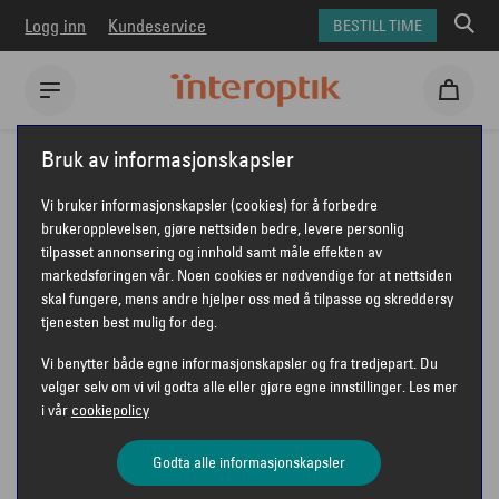
Logg inn
Kundeservice
BESTILL TIME
Interoptik
Briller
Unofficial briller
Unofficial UO1189
Bruk av informasjonskapsler
UNOFFICIAL UO1189
Vi bruker informasjonskapsler (cookies) for å forbedre
brukeropplevelsen, gjøre nettsiden bedre, levere personlig
tilpasset annonsering og innhold samt måle effekten av
markedsføringen vår. Noen cookies er nødvendige for at nettsiden
UNOFFICIAL
skal fungere, mens andre hjelper oss med å tilpasse og skreddersy
tjenesten best mulig for deg.
Vi benytter både egne informasjonskapsler og fra tredjepart. Du
velger selv om vi vil godta alle eller gjøre egne innstillinger. Les mer
i vår
cookiepolicy
Godta alle informasjonskapsler