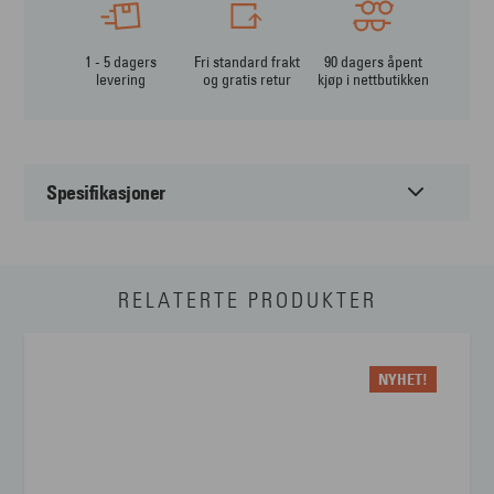
1 - 5 dagers
Fri standard frakt
90 dagers åpent
levering
og gratis retur
kjøp i nettbutikken
Spesifikasjoner
Passer til:
Herre
RELATERTE PRODUKTER
Form:
Firkantet
Farge:
Sort
NYHET!
Materiale:
Metal
Størrelse:
Large