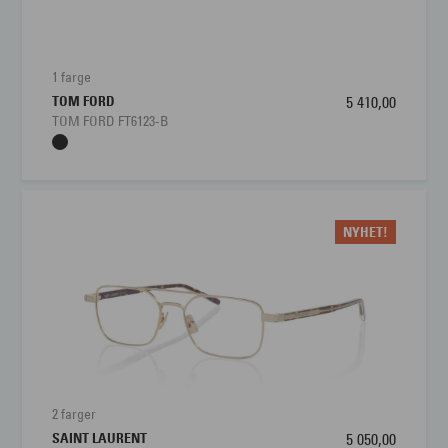
Brillens bredde
127 mm
Lengde stang
145 mm
1 farge
TOM FORD
5 410,00
Bredde glass
55 mm
TOM FORD FT6123-B
Nesebro
17 mm
NYHET!
2 farger
SAINT LAURENT
5 050,00