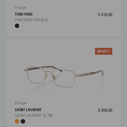
Lengde stang
145 mm
1 farge
TOM FORD
5 410,00
Bredde glass
56 mm
TOM FORD FT6123-B
Høyde glass
37 mm
Nesebro
16 mm
NYHET!
2 farger
SAINT LAURENT
5 050,00
SAINT LAURENT SL 780