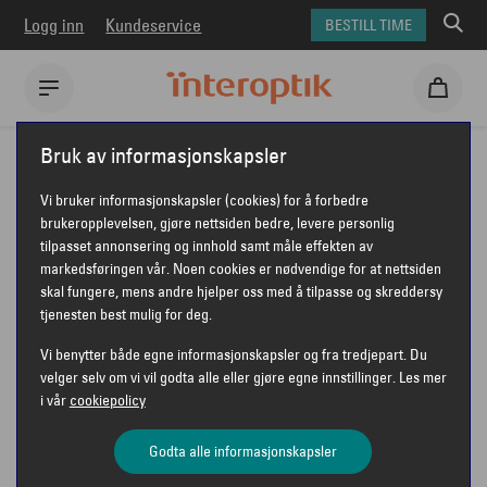
Logg inn
Kundeservice
BESTILL TIME
Interoptik
Briller
Unofficial briller
Unofficial UO1170
Bruk av informasjonskapsler
UNOFFICIAL UO1170
Vi bruker informasjonskapsler (cookies) for å forbedre
brukeropplevelsen, gjøre nettsiden bedre, levere personlig
tilpasset annonsering og innhold samt måle effekten av
markedsføringen vår. Noen cookies er nødvendige for at nettsiden
UNOFFICIAL
skal fungere, mens andre hjelper oss med å tilpasse og skreddersy
tjenesten best mulig for deg.
Vi benytter både egne informasjonskapsler og fra tredjepart. Du
velger selv om vi vil godta alle eller gjøre egne innstillinger. Les mer
i vår
cookiepolicy
Godta alle informasjonskapsler