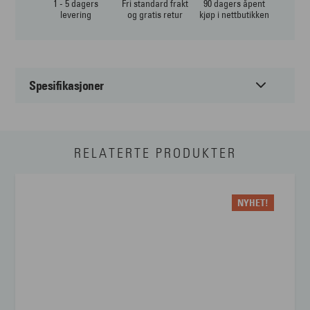
1 - 5 dagers
Fri standard frakt
90 dagers åpent
levering
og gratis retur
kjøp i nettbutikken
Spesifikasjoner
Passer til:
Herre
RELATERTE PRODUKTER
Form:
Firkantet
Farge:
Sort
NYHET!
Materiale:
Metal
Størrelse:
Large
Brillens bredde
128 mm