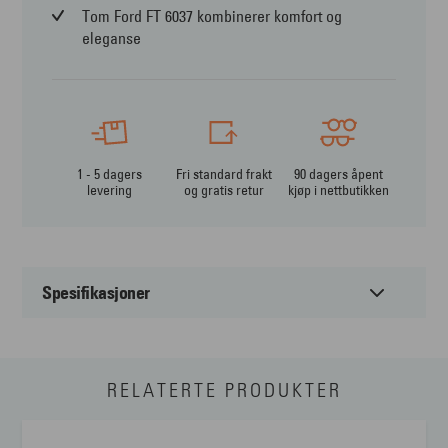
Tom Ford FT 6037 kombinerer komfort og
eleganse
1 - 5 dagers
Fri standard frakt
90 dagers åpent
levering
og gratis retur
kjøp i nettbutikken
Spesifikasjoner
Passer til:
Unisex
RELATERTE PRODUKTER
Form:
Rund