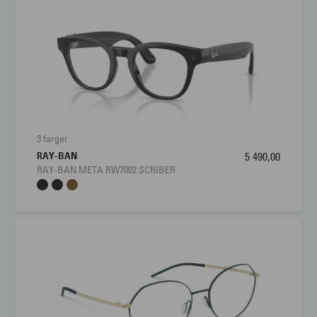
Farge:
Sort
Materiale:
Acetate
Størrelse:
Medium
Brillens bredde
120 mm
Lengde stang
145 mm
3 farger
RAY-BAN
5 490,00
Bredde glass
49 mm
RAY-BAN META RW7002 SCRIBER
Nesebro
22 mm