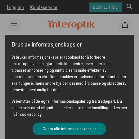
Logg inn
Kundeservice
BESTILL TIME
Interoptik
Briller
Tom Ford briller
TOM FORD FT6037-B
Bruk av informasjonskapsler
TOM FORD FT6037-B
Vi bruker informasjonskapsler (cookies) for å forbedre
brukeropplevelsen, gjøre nettsiden bedre, levere personlig
tilpasset annonsering og innhold samt måle effekten av
markedsføringen vår. Noen cookies er nødvendige for at nettsiden
skal fungere, mens andre hjelper oss med å tilpasse og skreddersy
tjenesten best mulig for deg.
Vi benytter både egne informasjonskapsler og fra tredjepart. Du
velger selv om vi vil godta alle eller gjøre egne innstillinger. Les mer
i vår
cookiepolicy
Godta alle informasjonskapsler