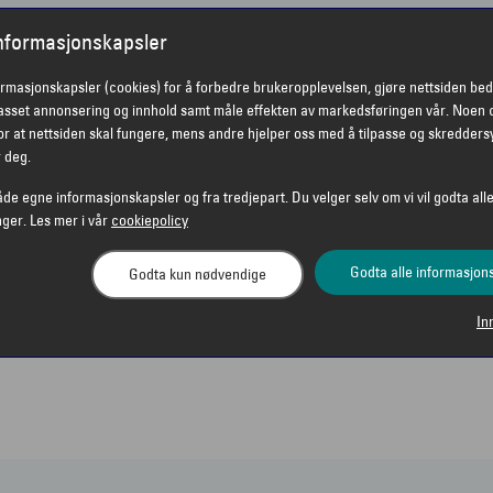
informasjonskapsler
ormasjonskapsler (cookies) for å forbedre brukeropplevelsen, gjøre nettsiden bed
passet annonsering og innhold samt måle effekten av markedsføringen vår. Noen 
r at nettsiden skal fungere, mens andre hjelper oss med å tilpasse og skredders
r deg.
åde egne informasjonskapsler og fra tredjepart. Du velger selv om vi vil godta alle
nger. Les mer i vår
cookiepolicy
Godta alle informasjon
Godta kun nødvendige
In