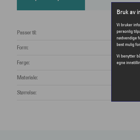
Bruk av 
Vi bruker inf
personlig til
Passer til:
Herre
nødvendige fo
best mulig fo
Form:
Oval
Vi benytter b
Farge:
Multi
egne innstilli
Materiale:
Plastic
Størrelse:
Liten