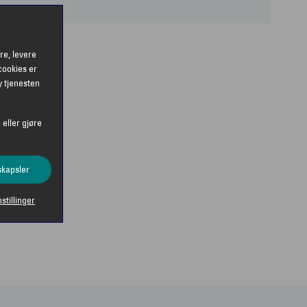
re, levere
cookies er
y tjenesten
 eller gjøre
skapsler
nstillinger