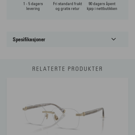
1 - 5 dagers
Fri standard frakt
90 dagers åpent
levering
og gratis retur
kjøp i nettbutikken
Spesifikasjoner
Passer til:
Herre
RELATERTE PRODUKTER
Form:
Firkantet
Farge:
Sort
Materiale:
Injection
Størrelse:
Large
Brillens bredde
130 mm