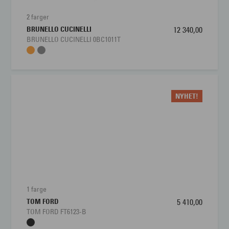
Lengde stang
150 mm
2 farger
BRUNELLO CUCINELLI
12 340,00
Bredde glass
57 mm
BRUNELLO CUCINELLI 0BC1011T
Nesebro
16 mm
NYHET!
1 farge
TOM FORD
5 410,00
TOM FORD FT6123-B