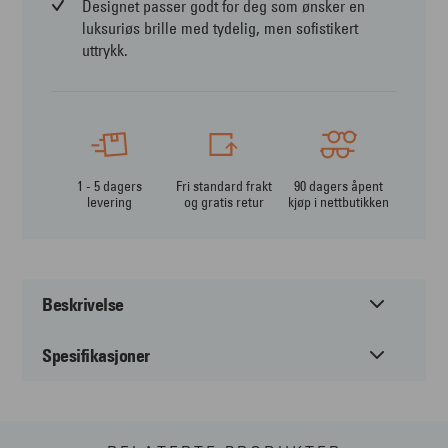
Designet passer godt for deg som ønsker en
luksuriøs brille med tydelig, men sofistikert
uttrykk.
1 - 5 dagers
Fri standard frakt
90 dagers åpent
levering
og gratis retur
kjøp i nettbutikken
Beskrivelse
Spesifikasjoner
Ralph Lauren RL5135 er en eksklusiv cateye med
moderne eleganse
Ralph Lauren RL5135 er en sofistikert brillemodell som
Passer til:
Dame
kombinerer en markant cateye‑form med det tidløse,