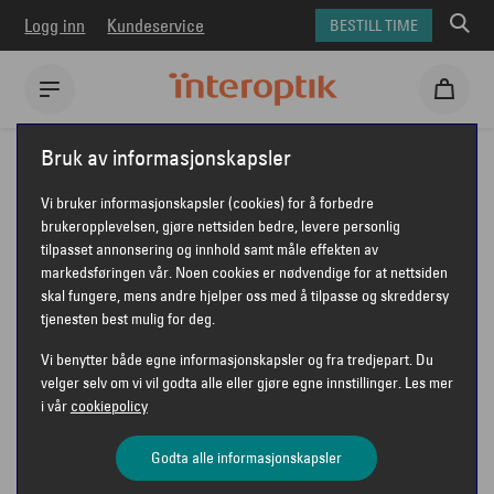
Logg inn
Kundeservice
BESTILL TIME
Interoptik
Briller
Ralph Lauren briller
RALPH LAUREN RL5135
Bruk av informasjonskapsler
RALPH LAUREN RL5135
Vi bruker informasjonskapsler (cookies) for å forbedre
brukeropplevelsen, gjøre nettsiden bedre, levere personlig
tilpasset annonsering og innhold samt måle effekten av
markedsføringen vår. Noen cookies er nødvendige for at nettsiden
RALPH LAUREN
skal fungere, mens andre hjelper oss med å tilpasse og skreddersy
tjenesten best mulig for deg.
Vi benytter både egne informasjonskapsler og fra tredjepart. Du
velger selv om vi vil godta alle eller gjøre egne innstillinger. Les mer
i vår
cookiepolicy
Godta alle informasjonskapsler