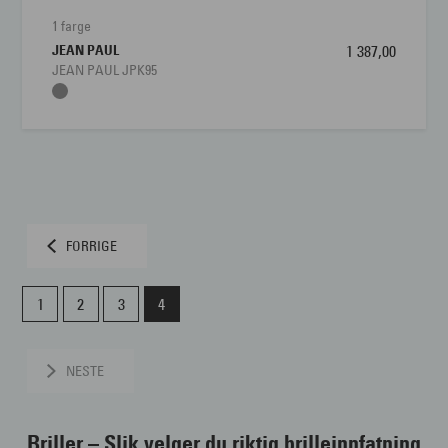
1 farge
JEAN PAUL
1 387,00
JEAN PAUL JPK95
FORRIGE
1
2
3
4
NESTE
Briller
– Slik velger du riktig brilleinnfatning