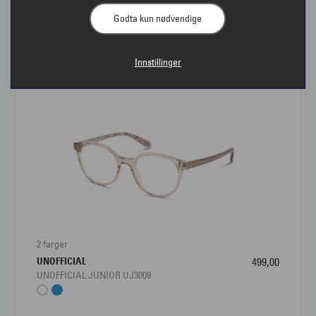
Godta kun nødvendige
Interoptik - briller
Innstillinger
Hos Interoptik finner du et stort utvalg
briller
av høy
kvalitet fra kjente merker. Våre dyktige optikere og
brillestylister hjelper deg å finne de beste brillene for
akkurat dine behov. Kanskje
progressive briller
er det
riktige for deg?
Her vises et representativt utvalg av våre innfatninger
som er tilgjengelig i våre butikker.
Veiledende pris på brillene er angitt uten glass.
2 farger
Briller bestilles i din
nærmeste Interoptik-butikk
slik
UNOFFICIAL
499,00
at du kan være trygg på at du får riktige glass og med
UNOFFICIAL JUNIOR UJ3009
korrekt styrke i glassene dine.