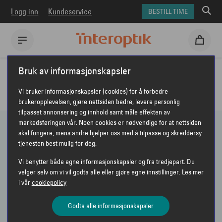
Logg inn
Kundeservice
BESTILL TIME
Interoptik
Briller
Bruk av informasjonskapsler
BRILLER FRA INTEROPTIK
Vi bruker informasjonskapsler (cookies) for å forbedre
brukeropplevelsen, gjøre nettsiden bedre, levere personlig
tilpasset annonsering og innhold samt måle effekten av
markedsføringen vår. Noen cookies er nødvendige for at nettsiden
skal fungere, mens andre hjelper oss med å tilpasse og skreddersy
118 PRODUKTER
tjenesten best mulig for deg.
Vi benytter både egne informasjonskapsler og fra tredjepart. Du
Vis bare nyheter
velger selv om vi vil godta alle eller gjøre egne innstillinger. Les mer
i vår
cookiepolicy
Sorter etter
Anbefalt
VIS FILTER
Godta alle informasjonskapsler