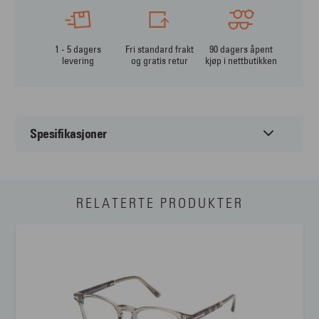
1 - 5 dagers
Fri standard frakt
90 dagers åpent
levering
og gratis retur
kjøp i nettbutikken
Spesifikasjoner
Passer til:
Unisex
RELATERTE PRODUKTER
Form:
Oval
Farge:
Annet
Materiale:
Acetat
Størrelse:
Liten