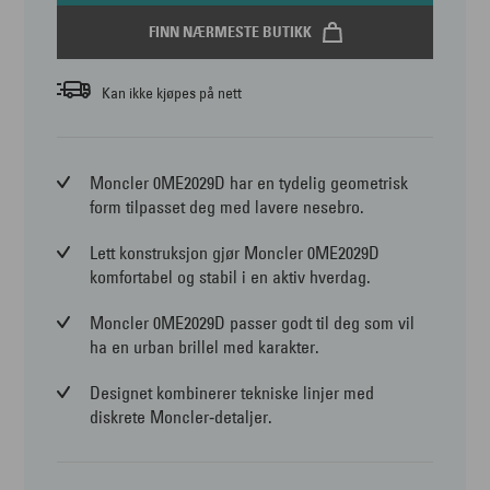
FINN NÆRMESTE BUTIKK
Kan ikke kjøpes på nett
Moncler 0ME2029D har en tydelig geometrisk
form tilpasset deg med lavere nesebro.
Lett konstruksjon gjør Moncler 0ME2029D
komfortabel og stabil i en aktiv hverdag.
Moncler 0ME2029D passer godt til deg som vil
ha en urban brillel med karakter.
Designet kombinerer tekniske linjer med
diskrete Moncler‑detaljer.