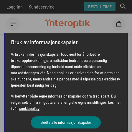
Logg inn
Kundeservice
BESTILL TIME
Interoptik
Briller
Moncler briller
MONCLER ME2029D
Bruk av informasjonskapsler
MONCLER ME2029D
Vi bruker informasjonskapsler (cookies) for å forbedre
brukeropplevelsen, gjøre nettsiden bedre, levere personlig
tilpasset annonsering og innhold samt måle effekten av
markedsføringen vår. Noen cookies er nødvendige for at nettsiden
MONCLER
skal fungere, mens andre hjelper oss med å tilpasse og skreddersy
tjenesten best mulig for deg.
Vi benytter både egne informasjonskapsler og fra tredjepart. Du
velger selv om vi vil godta alle eller gjøre egne innstillinger. Les mer
i vår
cookiepolicy
Godta alle informasjonskapsler