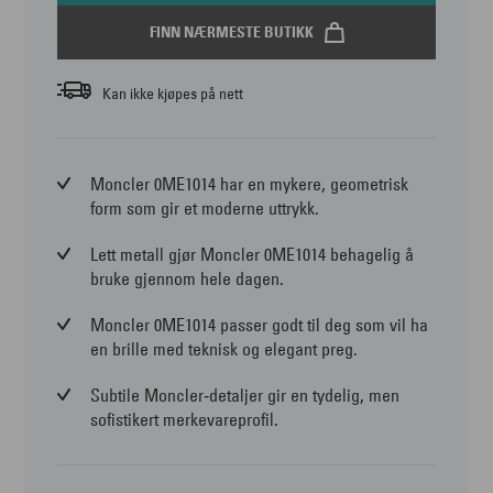
FINN NÆRMESTE BUTIKK
Kan ikke kjøpes på nett
Moncler 0ME1014 har en mykere, geometrisk
form som gir et moderne uttrykk.
Lett metall gjør Moncler 0ME1014 behagelig å
bruke gjennom hele dagen.
Moncler 0ME1014 passer godt til deg som vil ha
en brille med teknisk og elegant preg.
Subtile Moncler‑detaljer gir en tydelig, men
sofistikert merkevareprofil.