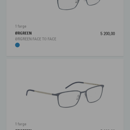
Brillens bredde
90 mm
Lengde stang
145 mm
1 farge
ØRGREEN
5 200,00
Bredde glass
36 mm
ØRGREEN FACE TO FACE
Nesebro
18 mm
1 farge