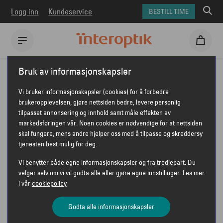
Logg inn
Kundeservice
BESTILL TIME
Interoptik
Briller
Moncler briller
MONCLER ME1014
Bruk av informasjonskapsler
MONCLER ME1014
Vi bruker informasjonskapsler (cookies) for å forbedre
brukeropplevelsen, gjøre nettsiden bedre, levere personlig
tilpasset annonsering og innhold samt måle effekten av
markedsføringen vår. Noen cookies er nødvendige for at nettsiden
MONCLER
skal fungere, mens andre hjelper oss med å tilpasse og skreddersy
tjenesten best mulig for deg.
Vi benytter både egne informasjonskapsler og fra tredjepart. Du
velger selv om vi vil godta alle eller gjøre egne innstillinger. Les mer
i vår
cookiepolicy
Godta alle informasjonskapsler