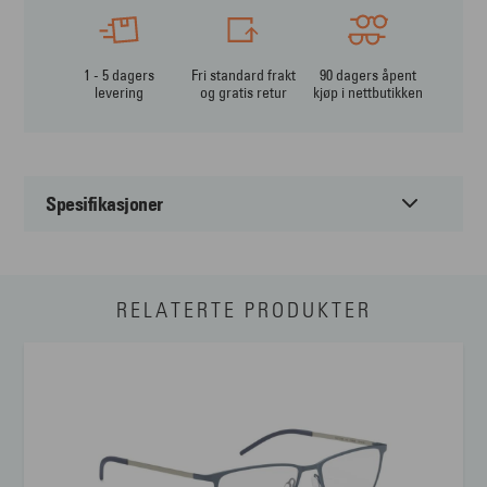
1 - 5 dagers
Fri standard frakt
90 dagers åpent
levering
og gratis retur
kjøp i nettbutikken
Spesifikasjoner
Passer til:
Unisex
RELATERTE PRODUKTER
Form:
Firkantet
Farge:
Blå
Materiale:
Metal
Størrelse:
Liten