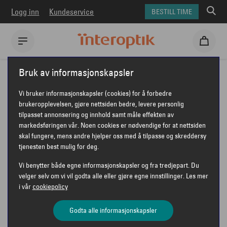
Logg inn
Kundeservice
BESTILL TIME
Interoptik
Briller
Jean Paul briller
JEAN PAUL JP510
Bruk av informasjonskapsler
JEAN PAUL JP510
Vi bruker informasjonskapsler (cookies) for å forbedre
brukeropplevelsen, gjøre nettsiden bedre, levere personlig
tilpasset annonsering og innhold samt måle effekten av
markedsføringen vår. Noen cookies er nødvendige for at nettsiden
JEAN PAUL
skal fungere, mens andre hjelper oss med å tilpasse og skreddersy
tjenesten best mulig for deg.
Vi benytter både egne informasjonskapsler og fra tredjepart. Du
velger selv om vi vil godta alle eller gjøre egne innstillinger. Les mer
i vår
cookiepolicy
Godta alle informasjonskapsler