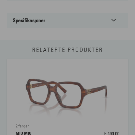
Spesifikasjoner
Passer til:
Dame
RELATERTE PRODUKTER
Form:
Firkantet
Farge:
Brun
Materiale:
Plastic
Størrelse:
Medium
Brillens bredde
122 mm
Bredde glass
53 mm
2 farger
MIU MIU
5 490,00
Nesebro
16 mm