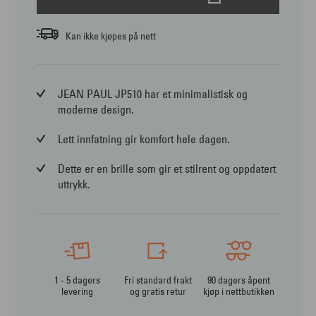
Kan ikke kjøpes på nett
JEAN PAUL JP510 har et minimalistisk og
moderne design.
Lett innfatning gir komfort hele dagen.
Dette er en brille som gir et stilrent og oppdatert
uttrykk.
1 - 5 dagers
Fri standard frakt
90 dagers åpent
levering
og gratis retur
kjøp i nettbutikken